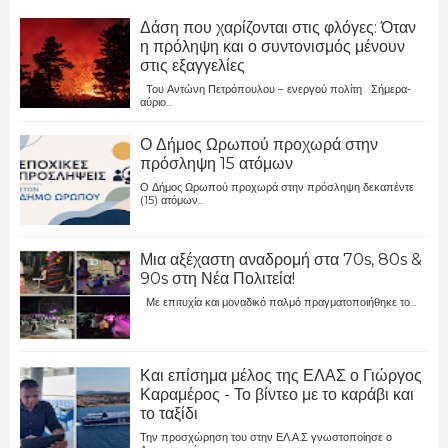
Δάση που χαρίζονται στις φλόγες: Όταν
η πρόληψη και ο συντονισμός μένουν
στις εξαγγελίες
Του Αντώνη Πετρόπουλου – ενεργού πολίτη Σήμερα-
αύριο...
Ο Δήμος Ωρωπού προχωρά στην
πρόσληψη 15 ατόμων
Ο Δήμος Ωρωπού προχωρά στην πρόσληψη δεκαπέντε
(15) ατόμων...
Μια αξέχαστη αναδρομή στα 70s, 80s &
90s στη Νέα Πολιτεία!
Με επιτυχία και μοναδικό παλμό πραγματοποιήθηκε το...
Και επίσημα μέλος της ΕΛΑΣ ο Γιώργος
Καραμέρος - Το βίντεο με το καράβι και
το ταξίδι
Την προσχώρηση του στην ΕΛ.Α.Σ γνωστοποίησε ο