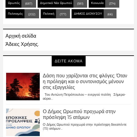
Ωρωπός
Δημοτικά Νέα Ωρωπού
Κοινωνία
(687)
(581)
(374)
Πολιτισμός
Πολιτική
ΔΗΜΟΣ ΔΙΟΝΥΣΟΥ
(202)
(177)
(66)
Αρχική σελίδα
Άδειες Χρήσης.
ΔΕΙΤΕ ΑΚΟΜΑ
Δάση που χαρίζονται στις φλόγες: Όταν
η πρόληψη και ο συντονισμός μένουν
στις εξαγγελίες
Του Αντώνη Πετρόπουλου – ενεργού πολίτη Σήμερα-
αύριο...
Ο Δήμος Ωρωπού προχωρά στην
πρόσληψη 15 ατόμων
Ο Δήμος Ωρωπού προχωρά στην πρόσληψη δεκαπέντε
(15) ατόμων...