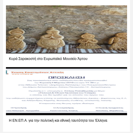
Κυρά Σαρακοστή στο Ευρωπαϊκό Μουσείο Άρτου
Η ΕΝ.ΕΠ.Α. για την πολιτική και εθνική ταυτότητα του Έλληνα.