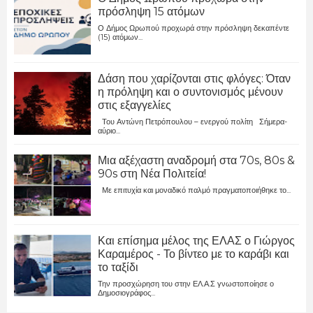
πρόσληψη 15 ατόμων
Ο Δήμος Ωρωπού προχωρά στην πρόσληψη δεκαπέντε
(15) ατόμων...
Δάση που χαρίζονται στις φλόγες: Όταν
η πρόληψη και ο συντονισμός μένουν
στις εξαγγελίες
Του Αντώνη Πετρόπουλου – ενεργού πολίτη Σήμερα-
αύριο...
Μια αξέχαστη αναδρομή στα 70s, 80s &
90s στη Νέα Πολιτεία!
Με επιτυχία και μοναδικό παλμό πραγματοποιήθηκε το...
Και επίσημα μέλος της ΕΛΑΣ ο Γιώργος
Καραμέρος - Το βίντεο με το καράβι και
το ταξίδι
Την προσχώρηση του στην ΕΛ.Α.Σ γνωστοποίησε ο
Δημοσιογράφος...