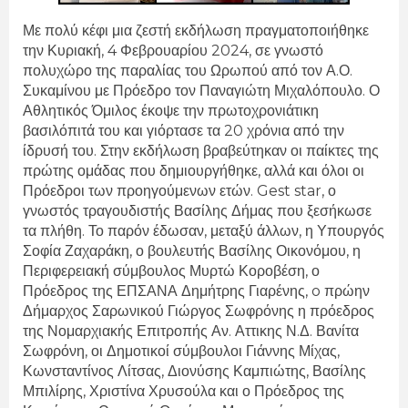
Με πολύ κέφι μια ζεστή εκδήλωση πραγματοποιήθηκε
την Κυριακή, 4 Φεβρουαρίου 2024, σε γνωστό
πολυχώρο της παραλίας του Ωρωπού από τον Α.Ο.
Συκαμίνου με Πρόεδρο τον Παναγιώτη Μιχαλόπουλο. Ο
Αθλητικός Όμιλος έκοψε την πρωτοχρονιάτικη
βασιλόπιτά του και γιόρτασε τα 20 χρόνια από την
ίδρυσή του. Στην εκδήλωση βραβεύτηκαν οι παίκτες της
πρώτης ομάδας που δημιουργήθηκε, αλλά και όλοι οι
Πρόεδροι των προηγούμενων ετών. Gest star, ο
γνωστός τραγουδιστής Βασίλης Δήμας που ξεσήκωσε
τα πλήθη. Το παρόν έδωσαν, μεταξύ άλλων, η Υπουργός
Σοφία Ζαχαράκη, ο βουλευτής Βασίλης Οικονόμου, η
Περιφερειακή σύμβουλος Μυρτώ Κοροβέση, ο
Πρόεδρος της ΕΠΣΑΝΑ Δημήτρης Γιαρένης, o
πρώην
Δήμαρχος Σαρωνικού Γιώργος Σωφρόνης η πρόεδρος
της Νομαρχιακής Επιτροπής Αν. Αττικης Ν.Δ. Βανίτα
Σωφρόνη,
οι Δημοτικοί σύμβουλοι Γιάννης Μίχας,
Κωνσταντίνος Λίτσας, Διονύσης Καμπιώτης, Βασίλης
Μπιλίρης, Χριστίνα Χρυσούλα και ο Πρόεδρος της