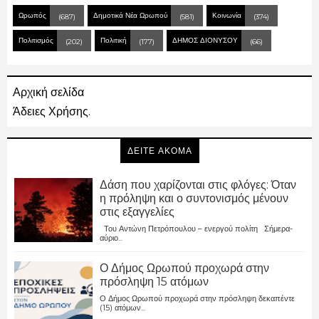
Ωρωπός
Δημοτικά Νέα Ωρωπού
Κοινωνία
(687)
(581)
(374)
Πολιτισμός
Πολιτική
ΔΗΜΟΣ ΔΙΟΝΥΣΟΥ
(202)
(177)
(66)
Αρχική σελίδα
Άδειες Χρήσης.
ΔΕΙΤΕ ΑΚΟΜΑ
Δάση που χαρίζονται στις φλόγες: Όταν
η πρόληψη και ο συντονισμός μένουν
στις εξαγγελίες
Του Αντώνη Πετρόπουλου – ενεργού πολίτη Σήμερα-
αύριο...
Ο Δήμος Ωρωπού προχωρά στην
πρόσληψη 15 ατόμων
Ο Δήμος Ωρωπού προχωρά στην πρόσληψη δεκαπέντε
(15) ατόμων...