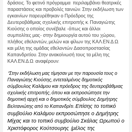
δράσεις. Το φετινό πρόγραμμα περιλαμβάνει θεατρικές
παραστάσεις και προβολές ταινιών. Στην εκδήλωση των
εγκαινίων παρευρέθηκαν ο Πρόεδρος της
Δευτεροβάθμιας σχολικής επιτροπής κ. Παναγιώτης
Κιούσης ο οποίος συνέβαλε -όπως και άλλοι
συμπολίτες μας- στην δημιουργία αυτού του χώρου,
πλήθος εθελοντών, μελών και φίλων της ΚΑΛ.ΕΝ.Δ.Ω.
και μέλη της ομάδας εθελοντών Δασοπροστασίας
Καπανδριτίου. Στην ανακοίνωσή τους τα μέλη της
ΚΑΛ.ΕΝ.Δ.Ω. αναφέρουν:
"Στην εκδήλωση μας τίμησαν με την παρουσία τους ο 
Παναγιώτης Κιούσης, εντεταλμένος δημοτικός 
σύμβουλος Καλάμου και πρόεδρος της δευτεροβάθμιας 
σχολικής επιτροπής, όπου και εκπροσώπησε την 
δημοτική αρχή και ο δημοτικός σύμβουλος Δημήτρης 
Επίσης το τοπικό 
Βελτανιώτης από το Καπανδρίτι. 
συμβούλιο Καλάμου εκπροσώπησε ο Δημήτρης 
Μίχας και το τοπικό συμβούλιο Σκάλας Ωρωπού ο 
Χριστόφορος Κούτσουρης (μέλος της 