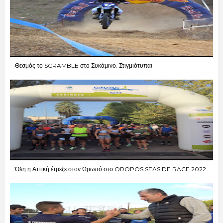
Θεσμός το SCRAMBLE στο Συκάμινο. Στιγμιότυπα!
Όλη η Αττική έτρεξε στον Ωρωπό στο OROPOS SEASIDE RACE 2022