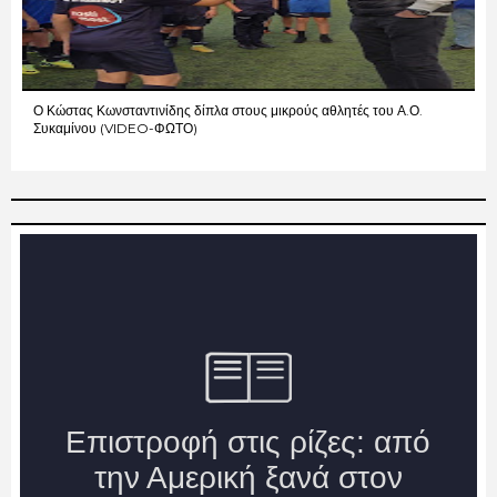
Ο Κώστας Κωνσταντινίδης δίπλα στους μικρούς αθλητές του Α.Ο.
Συκαμίνου (VIDEO-ΦΩΤΟ)