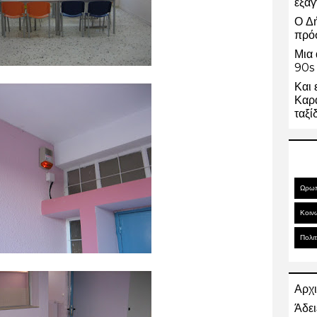
εξαγ
Ο Δ
πρό
Μια 
90s 
Και 
Καρα
ταξί
Ωρω
Κοιν
Πολιτ
Αρχι
Άδει