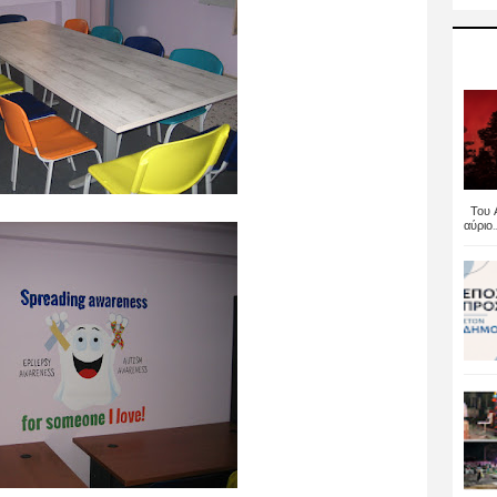
Του Α
αύριο..