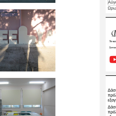
Αύγ
Ωρω
Δάση
πρόλ
εξαγ
Δάση
πρόλ