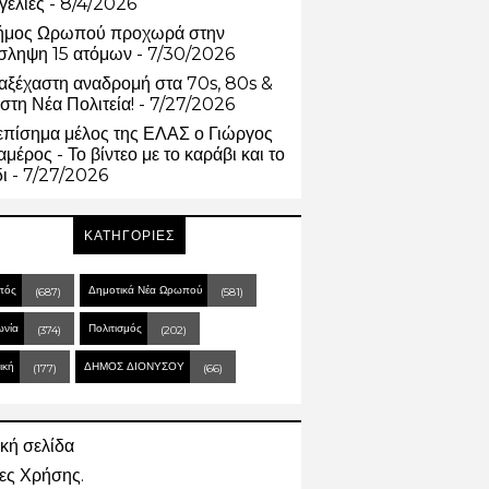
γελίες
- 8/4/2026
ήμος Ωρωπού προχωρά στην
σληψη 15 ατόμων
- 7/30/2026
αξέχαστη αναδρομή στα 70s, 80s &
στη Νέα Πολιτεία!
- 7/27/2026
επίσημα μέλος της ΕΛΑΣ ο Γιώργος
μέρος - Το βίντεο με το καράβι και το
δι
- 7/27/2026
ΚΑΤΗΓΟΡΙΕΣ
πός
Δημοτικά Νέα Ωρωπού
(687)
(581)
ωνία
Πολιτισμός
(374)
(202)
ική
ΔΗΜΟΣ ΔΙΟΝΥΣΟΥ
(177)
(66)
κή σελίδα
ες Χρήσης.