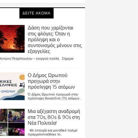
ΔΕΙΤΕ ΑΚΟΜΑ
Δάση που χαρίζονται
στις φλόγες: Όταν η
πρόληψη και ο
συντονισμός μένουν στις
εξαγγελίες
ντώνη Πετρόπουλου – ενεργού πολίτη Σήμερα-
.
Ο Δήμος Ωρωπού
προχωρά στην
πρόσληψη 15 ατόμων
Ο Δήμος Ωρωπού προχωρά στην
πρόσληψη δεκαπέντε (15) ατόμων...
Μια αξέχαστη αναδρομή
στα 70s, 80s & 90s στη
Νέα Πολιτεία!
Με επιτυχία και μοναδικό παλμό
πραγματοποιήθηκε το...