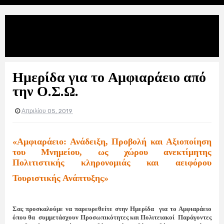
Uncategories
Ημερίδα για το Αμφιαράειο από την
Ο.Σ.Ω.
Ημερίδα για το Αμφιαράειο από
την Ο.Σ.Ω.
Απριλίου 05, 2019
«Αμφιαράειο: Ανάδειξη, Προβολή και Αξιοποίηση
του Μνημείου, ως χώρου ανεκτίμητης
Πολιτιστικής κληρονομιάς και αειφόρου
Τουριστικής Ανάπτυξης»
Σας προσκαλούμε να παρευρεθείτε στην Ημερίδα
για το Αμφιαράειο
όπου θα
συμμετάσχουν Προσωπικότητες και Πολιτειακοί
Παράγοντες