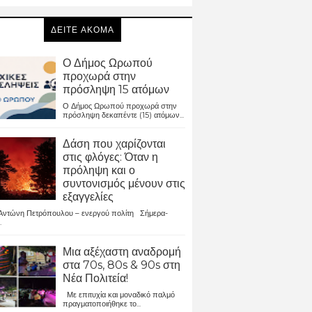
ΔΕΙΤΕ ΑΚΟΜΑ
Ο Δήμος Ωρωπού
προχωρά στην
πρόσληψη 15 ατόμων
Ο Δήμος Ωρωπού προχωρά στην
πρόσληψη δεκαπέντε (15) ατόμων...
Δάση που χαρίζονται
στις φλόγες: Όταν η
πρόληψη και ο
συντονισμός μένουν στις
εξαγγελίες
ντώνη Πετρόπουλου – ενεργού πολίτη Σήμερα-
.
Μια αξέχαστη αναδρομή
στα 70s, 80s & 90s στη
Νέα Πολιτεία!
Με επιτυχία και μοναδικό παλμό
πραγματοποιήθηκε το...