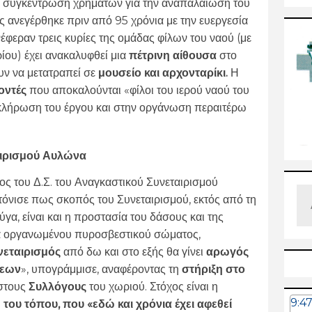
τη συγκέντρωση χρημάτων για την αναπαλαίωση του
ς ανεγέρθηκε πριν από 95 χρόνια με την ευεργεσία
φεραν τρεις κυρίες της ομάδας φίλων του ναού (με
ρίου
)
έχει ανακαλυφθεί μια
πέτρινη αίθουσα
στο
υν να μετατραπεί σε
μουσείο και αρχονταρίκι.
Η
οντές
που αποκαλούνται «φίλοι του ιερού ναού του
οκλήρωση του έργου και στην οργάνωση περαιτέρω
αιρισμού Αυλώνα
ς του Δ.Σ. του Αναγκαστικού Συνεταιρισμού
όνισε πως σκοπός του Συνεταιρισμού, εκτός από τη
γα, είναι και η προστασία του δάσους και της
ια οργανωμένου πυροσβεστικού σώματος,
νεταιρισμός
από δω και στο εξής θα γίνει
αρωγός
σεων
», υπογράμμισε, αναφέροντας τη
στήριξη στο
στους
Συλλόγους
του χωριού. Στόχος είναι η
9:4
του τόπου, που «εδώ και χρόνια έχει αφεθεί