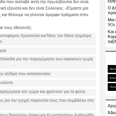
εξαγ
δα που ανέλαβε αυτή την πρωτοβουλία δεν είναι
Ο Δ
τική εξουσία και δεν είναι Σύλλογος. «Είμαστε μία
πρό
 και θέλουμε να γίνονται όμορφα πράγματα στον
Μια 
90s 
ι τους εθελοντές:
Και 
ριστοφόρου Χρυσούλα καιΤάσο, τον Νάνο Δημήτρη
Καρα
ν
ταξί
υριά.
 Χαλκίδα για την παραχώρηση των καρεκλών χωρίς
Ωρω
ην εξέδρα που κατασκεύασε.
Κοιν
Αυλώνα.
Πολιτ
αραχώρησε τον χώρο και φρόντισε για τα φώτα.
ς για την ηχηρή παρουσία τους που συμβάλλει στη
Αρχι
Άδει
όντων Βασιλείου Λέκκα και Κωνσταντίνου Αυθονιάδη