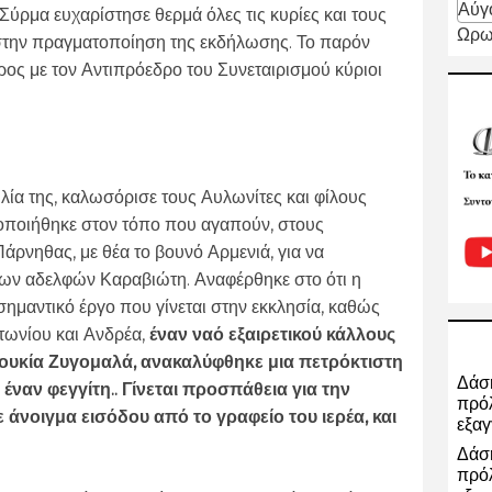
Αύγ
 Σύρμα ευχαρίστησε θερμά όλες τις κυρίες και τους
Ωρω
στην πραγματοποίηση της εκδήλωσης. Το παρόν
ος με τον Αντιπρόεδρο του Συνεταιρισμού κύριοι
λία της, καλωσόρισε τους Αυλωνίτες και φίλους
τοποιήθηκε στον τόπο που αγαπούν, στους
ρνηθας, με θέα το βουνό Αρμενιά, για να
ων αδελφών Καραβιώτη. Αναφέρθηκε στο ότι η
 σημαντικό έργο που γίνεται στην εκκλησία, καθώς
τωνίου και Ανδρέα,
έναν ναό εξαιρετικού κάλλους
Λουκία Ζυγομαλά, ανακαλύφθηκε μια πετρόκτιστη
Δάση
έναν φεγγίτη.. Γίνεται προσπάθεια για την
πρόλ
 άνοιγμα εισόδου από το γραφείο του ιερέα, και
εξαγ
Δάση
πρόλ