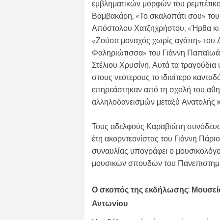
εμβληματικών μορφών του ρεμπέτικ
Βαμβακάρη, «Το σκαλοπάτι σου» του 
Απόστολου Χατζηχρήστου, «Ήρθα κι
«Ζούσα μοναχός χωρίς αγάπη» του 
Φαληριώτισσα» του Γιάννη Παπαϊωάνν
Στέλιου Χρυσίνη. Αυτά τα τραγούδια
στους νεότερους το ιδιαίτερο καντ
επηρεάστηκαν από τη σχολή του αθη
αλληλοδανεισμών μεταξύ Ανατολής κ
Τους αδελφούς Καραβιώτη συνόδευσε
έτη ακορντεονίστας του Γιάννη Πάριο
συναυλίας υπογράφει ο μουσικολόγο
μουσικών σπουδών του Πανεπιστημ
Ο σκοπός της εκδήλωσης: Μουσείο
Αντωνίου