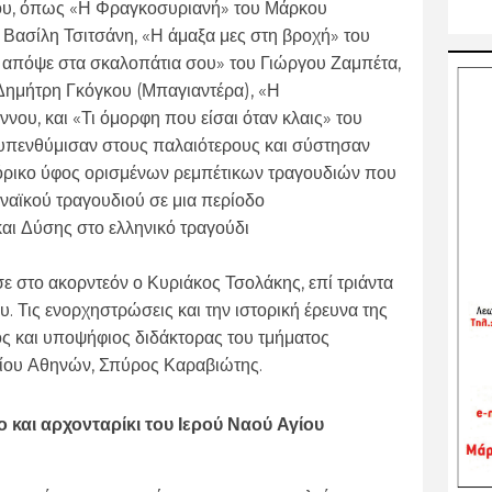
ου, όπως «Η Φραγκοσυριανή» του Μάρκου
Βασίλη Τσιτσάνη, «Η άμαξα μες στη βροχή» του
 απόψε στα σκαλοπάτια σου» του Γιώργου Ζαμπέτα,
Δημήτρη Γκόγκου (Μπαγιαντέρα), «Η
ου, και «Τι όμορφη που είσαι όταν κλαις» του
 υπενθύμισαν στους παλαιότερους και σύστησαν
αδόρικο ύφος ορισμένων ρεμπέτικων τραγουδιών που
ναϊκού τραγουδιού σε μια περίοδο
αι Δύσης στο ελληνικό τραγούδι
 στο ακορντεόν ο Κυριάκος Τσολάκης, επί τριάντα
υ. Τις ενορχηστρώσεις και την ιστορική έρευνα της
ς και υποψήφιος διδάκτορας του τμήματος
ίου Αθηνών, Σπύρος Καραβιώτης.
 και αρχονταρίκι του Ιερού Ναού Αγίου