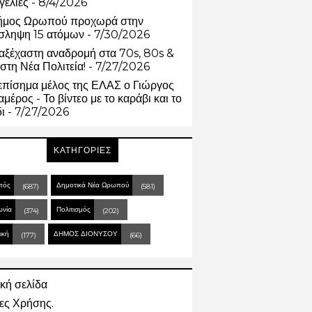
γελίες
- 8/4/2026
ήμος Ωρωπού προχωρά στην
σληψη 15 ατόμων
- 7/30/2026
αξέχαστη αναδρομή στα 70s, 80s &
στη Νέα Πολιτεία!
- 7/27/2026
επίσημα μέλος της ΕΛΑΣ ο Γιώργος
μέρος - Το βίντεο με το καράβι και το
δι
- 7/27/2026
ΚΑΤΗΓΟΡΙΕΣ
πός
Δημοτικά Νέα Ωρωπού
(687)
(581)
ωνία
Πολιτισμός
(374)
(202)
ική
ΔΗΜΟΣ ΔΙΟΝΥΣΟΥ
(177)
(66)
κή σελίδα
ες Χρήσης.