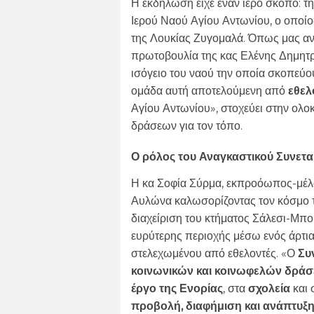
Η εκδήλωση είχε έναν ιερό σκοπό: 
Ιερού Ναού Αγίου Αντωνίου, ο οποίο
της Λουκίας Ζυγομαλά. Όπως μας ανέ
πρωτοβουλία της
κας Ελένης Δημητ
ισόγειο του ναού την οποία σκοπεύο
ομάδα αυτή αποτελούμενη από
εθελ
Αγίου Αντωνίου», στοχεύει στην ολ
δράσεων για τον τόπο.
Ο ρόλος του Αναγκαστικού Συνετ
Η κα Σοφία Σύρμα, εκπροόωπος-μέλο
Αυλώνα καλωσορίζοντας τον κόσμο τ
διαχείριση του κτήματος Σάλεσι-Μπού
ευρύτερης περιοχής μέσω ενός άρτ
στελεχωμένου από εθελοντές.
«Ο
Συ
κοινωνικών και κοινωφελών δρά
έργο της Ενορίας
, στα
σχολεία
και 
προβολή, διαφήμιση και ανάπτυξη 