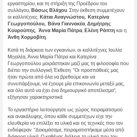
εργαστηρίου, και τη στήριξη της Προέδρου του
συλλόγου,
Βάσως Βλάχου
. Στην έκθεση συμμετέχουν
οι καλλιτέχνες:
Κάτια Αναγνώστου,
Κατερίνα
Γεωργοπούλου,
Βάνα Γιαννακέα
,
Δημήτρης
Κουρούπης
,
Άννα Μαρία Πάτρα
,
Ελένη Ράπτη
και η
Άνθη Χορμοβίτη.
Κατά τη διάρκεια των εγκαινίων, οι καλλιτέχνες Ιουλία
Μιχαλέα, Άννα Μαρία Πάτρα και Κατερίνα
Γεωργοπούλου μοιράστηκαν μαζί μας τη φιλοσοφία που
διέπει την συλλογική Έκθεση: "Οι προσπάθειές μας
ήταν πρώτα από όλα να βρεθούμε και να
συνυπάρξουμε, να έχουμε μία επικοινωνία μεταξύ μας,
και όλο αυτό να έχει ένα δημιουργικό αποτέλεσμα",
εξήγησαν χαρακτηριστικά.
Το εργαστήριο λειτούργησε ως χώρος πειραματισμού
και ανακάλυψης, όπου κάθε συμμετέχων είχε την
ελευθερία να επιλέξει τα υλικά και τις τεχνικές που τον
ενδιέφεραν. "Δοκιμάσαμε, πειραματιστήκαμε μέσα από
διάφορα υλικά. Ο καθένας διάλεγε το υλικό που τον