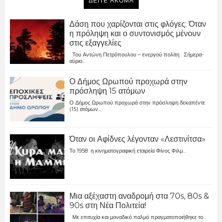
ΔΕΙΤΕ ΑΚΟΜΑ
Δάση που χαρίζονται στις φλόγες: Όταν
η πρόληψη και ο συντονισμός μένουν
στις εξαγγελίες
Του Αντώνη Πετρόπουλου – ενεργού πολίτη Σήμερα-
αύριο...
Ο Δήμος Ωρωπού προχωρά στην
πρόσληψη 15 ατόμων
Ο Δήμος Ωρωπού προχωρά στην πρόσληψη δεκαπέντε
(15) ατόμων...
Όταν οι Αφίδνες λέγονταν «Λεστινίτσα»
Το 1958 η κινηματογραφική εταιρεία Φίνος Φιλμ...
Μια αξέχαστη αναδρομή στα 70s, 80s &
90s στη Νέα Πολιτεία!
Με επιτυχία και μοναδικό παλμό πραγματοποιήθηκε το...