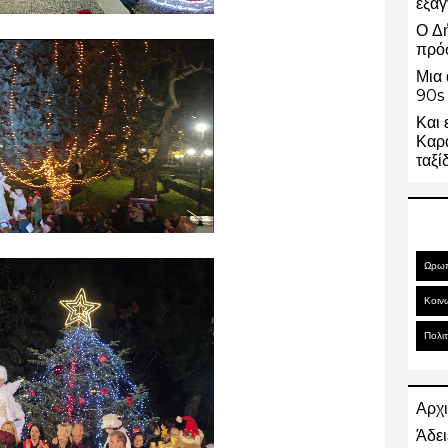
εξαγ
Ο Δ
πρό
Μια 
90s 
Και 
Καρα
ταξί
Ωρω
Κοιν
Πολιτ
Αρχι
Άδει