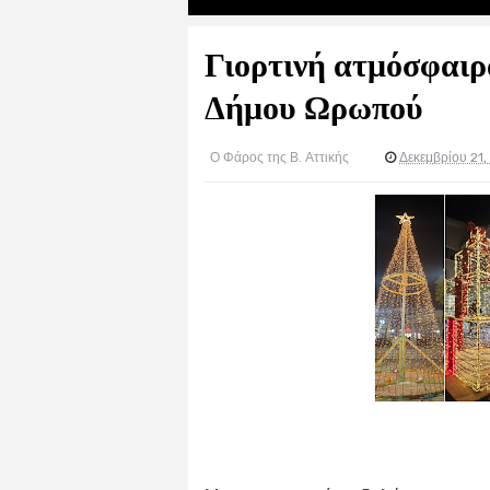
Γιορτινή ατμόσφαιρα
Δήμου Ωρωπού
Ο Φάρος της Β. Αττικής
Δεκεμβρίου 21