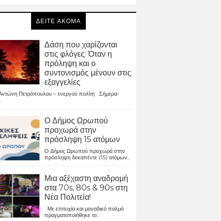
ΔΕΙΤΕ ΑΚΟΜΑ
Δάση που χαρίζονται
στις φλόγες: Όταν η
πρόληψη και ο
συντονισμός μένουν στις
εξαγγελίες
ντώνη Πετρόπουλου – ενεργού πολίτη Σήμερα-
.
Ο Δήμος Ωρωπού
προχωρά στην
πρόσληψη 15 ατόμων
Ο Δήμος Ωρωπού προχωρά στην
πρόσληψη δεκαπέντε (15) ατόμων...
Μια αξέχαστη αναδρομή
στα 70s, 80s & 90s στη
Νέα Πολιτεία!
Με επιτυχία και μοναδικό παλμό
πραγματοποιήθηκε το...