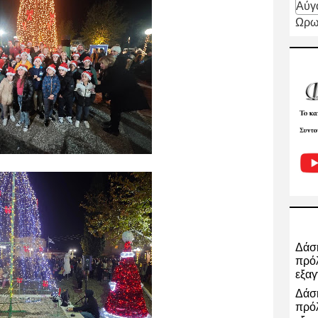
Αύγ
Ωρω
Δάση
πρόλ
εξαγ
Δάση
πρόλ