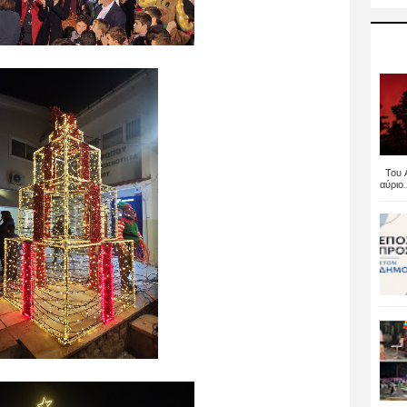
Του Α
αύριο..