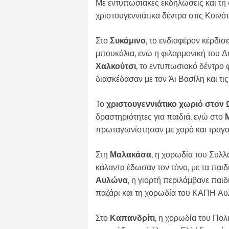
Με εντυπωσιακές εκδηλώσεις και τη
χριστουγεννιάτικα δέντρα στις Κοιν
Στο
Συκάμινο
, το ενδιαφέρον κέρδι
μπουκάλια, ενώ η φιλαρμονική του 
Χαλκούτσι
, το εντυπωσιακό δέντρο 
διασκέδασαν με τον Άι Βασίλη και τις
Το
χριστουγεννιάτικο χωριό στο
δραστηριότητες για παιδιά, ενώ στο
πρωταγωνίστησαν με χορό και τραγο
Στη
Μαλακάσα
, η χορωδία του Συλ
κάλαντα έδωσαν τον τόνο, με τα παιδ
Αυλώνα
, η γιορτή περιλάμβανε παιδ
παζάρι και τη χορωδία του ΚΑΠΗ Αυ
Στο
Καπανδρίτι
, η χορωδία του Πο