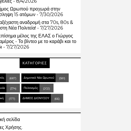
γελίες
- 8/4/2026
ήμος Ωρωπού προχωρά στην
σληψη 15 ατόμων
- 7/30/2026
αξέχαστη αναδρομή στα 70s, 80s &
στη Νέα Πολιτεία!
- 7/27/2026
επίσημα μέλος της ΕΛΑΣ ο Γιώργος
μέρος - Το βίντεο με το καράβι και το
δι
- 7/27/2026
ΚΑΤΗΓΟΡΙΕΣ
πός
Δημοτικά Νέα Ωρωπού
(687)
(581)
ωνία
Πολιτισμός
(374)
(202)
ική
ΔΗΜΟΣ ΔΙΟΝΥΣΟΥ
(177)
(66)
κή σελίδα
ες Χρήσης.