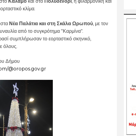
 στο
Κάλαμο
και στο
Πολυδένδρι
, η φιλαρμονική και
ορταστικό κλίμα.
 στα
Νέα Παλάτια και στη Σκάλα Ωρωπού
, με τον
 συναυλία από το συγκρότημα "Καρμίνα".
ρασί συμπλήρωσαν το εορταστικό σκηνικό,
ε όλους.
του Δήμου
com/@oropos.gov.gr