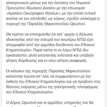
ηλεκτρονικών μέσων για την ένσταση του Νομικού
Προσώπου Ιδιωτικού Δικαίου με την επωνυμία:
«Αμαλίειο Οικοτροφείο Θηλέων», με την οποία τυπικά
αιτείται να του αποδοθεί, ως κύριος, σχεδόν ολόκληρη η
περιοχή της Παραλίας Μαρκοπούλου Ωρωπού.
Θα πρέπει να επισημανθεί ότι κατ΄ αρχήν η δήλωση
ιδιοκτησίας από την πλευρά του ανωτέρω ΝΠΙΔ έχει
απορριφθεί από την αρμόδια διεύθυνση του Εθνικού
Κτηματολογίου. Παρά ταύτα το εν λόγω ΝΠΙΔ δεν
εγκαταλείπει, αλλά απεναντίας ενίσταται και υπέβαλε
αίτηση διόρθωσης και εν νέου αίτηση αναφοράς.
Οι κάτοικοι της περιοχής Παραλίας Μαρκοπούλου
καλούνται πρώτα απ’ όλα, να συμφωνήσουν με την
έκθεση του Εθνικού Κτηματολογίου και να προβούν στις
δέουσες ενέργειες μέσω της ηλεκτρονικής πλατφόρμας
του Εθνικού Κτηματολογίου.
Ο Δήμος Ωρωπού και οι αρμόδιες υπηρεσίες του θα