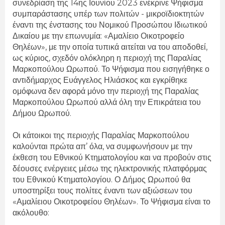
συνεδρίαση της 14ης Ιουνίου 2023 ενέκρινε Ψήφισμα
συμπαράστασης υπέρ των πολιτών - μικροϊδιοκτητών
έναντι της ένστασης του Νομικού Προσώπου Ιδιωτικού
Δικαίου με την επωνυμία: «Αμαλίειο Οικοτροφείο
Θηλέων», με την οποία τυπικά αιτείται να του αποδοθεί,
ως κύριος, σχεδόν ολόκληρη η περιοχή της Παραλίας
Μαρκοπούλου Ωρωπού. Το Ψήφισμα που εισηγήθηκε ο
αντιδήμαρχος Ευάγγελος Ηλιάσκος και εγκρίθηκε
ομόφωνα δεν αφορά μόνο την περιοχή της Παραλίας
Μαρκοπούλου Ωρωπού αλλά όλη την Επικράτεια του
Δήμου Ωρωπού.
Οι κάτοικοι της περιοχής Παραλίας Μαρκοπούλου
καλούνται πρώτα απ’ όλα, να συμφωνήσουν με την
έκθεση του Εθνικού Κτηματολογίου και να προβούν στις
δέουσες ενέργειες μέσω της ηλεκτρονικής πλατφόρμας
του Εθνικού Κτηματολογίου. Ο Δήμος Ωρωπού θα
υποστηρίξει τους πολίτες έναντι των αξιώσεων του
«Αμαλίειου Οικοτροφείου Θηλέων». Το Ψήφισμα είναι το
ακόλουθο: