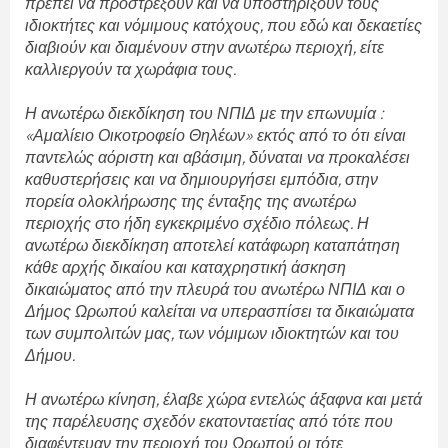
πρέπει να προστρέξουν και να υποστηρίξουν τους
ιδιοκτήτες και νόμιμους κατόχους, που εδώ και δεκαετίες
διαβιούν και διαμένουν στην ανωτέρω περιοχή, είτε
καλλιεργούν τα χωράφια τους.
Η ανωτέρω διεκδίκηση του ΝΠΙΔ με την επωνυμία :
«Αμαλίειο Οικοτροφείο Θηλέων» εκτός από το ότι είναι
παντελώς αόριστη και αβάσιμη, δύναται να προκαλέσει
καθυστερήσεις και να δημιουργήσει εμπόδια, στην
πορεία ολοκλήρωσης της ένταξης της ανωτέρω
περιοχής στο ήδη εγκεκριμένο σχέδιο πόλεως. Η
ανωτέρω διεκδίκηση αποτελεί κατάφωρη καταπάτηση
κάθε αρχής δικαίου και καταχρηστική άσκηση
δικαιώματος από την πλευρά του ανωτέρω ΝΠΙΔ και ο
Δήμος Ωρωπού καλείται να υπερασπίσει τα δικαιώματα
των συμπολιτών μας, των νόμιμων ιδιοκτητών και του
Δήμου.
Η ανωτέρω κίνηση, έλαβε χώρα εντελώς άξαφνα και μετά
της παρέλευσης σχεδόν εκατονταετίας από τότε που
διαφέντευαν την περιοχή του Ωρωπού οι τότε