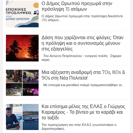
Ο Δήμος Ωρωπού προχωρά στην
πρόσληψη 15 ατόμων
Ο Δήμος Ωρωπού προχωρά στην πρόσληψη δεκαπέντε
(15) ατόμων...
Δάση που χαρίζονται στις φλόγες: Όταν
η πρόληψη και ο συντονισμός μένουν
στις εξαγγελίες
Του Αντώνη Πετρόπουλου – ενεργού πολίτη Σήμερα-
αύριο...
Μια αξέχαστη αναδρομή στα 70s, 80s &
90s στη Νέα Πολιτεία!
Με επιτυχία και μοναδικό παλμό πραγματοποιήθηκε το...
Και επίσημα μέλος της ΕΛΑΣ ο Γιώργος
Καραμέρος - Το βίντεο με το καράβι και
το ταξίδι
Την προσχώρηση του στην ΕΛ.Α.Σ γνωστοποίησε ο
Δημοσιογράφος...