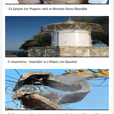
«Οι Δρομοι του Ψωμιου» από το Μουσείο Άρτου Βαρνάβα
19 Αυγούστου, "γιορτάζει" κι ο Φάρος του Ωρωπού