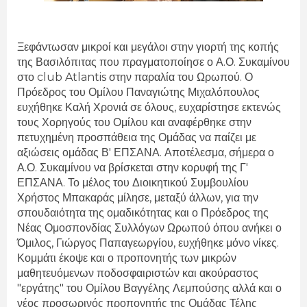
Ξεφάντωσαν μικροί και μεγάλοι στην γιορτή της κοπής
της Βασιλόπιτας που πραγματοποίησε ο Α.Ο. Συκαμίνου
στο club Atlantis στην παραλία του Ωρωπού. Ο
Πρόεδρος του Ομίλου Παναγιώτης Μιχαλόπουλος
ευχήθηκε Καλή Χρονιά σε όλους, ευχαρίστησε εκτενώς
τους Χορηγούς του Ομίλου και αναφέρθηκε στην
πετυχημένη προσπάθεια της Ομάδας να παίζει με
αξιώσεις ομάδας Β' ΕΠΣΑΝΑ. Αποτέλεσμα, σήμερα ο
Α.Ο. Συκαμίνου να βρίσκεται στην κορυφή της Γ'
ΕΠΣΑΝΑ. Το μέλος του Διοικητικού Συμβουλίου
Χρήστος Μπακαράς μίλησε, μεταξύ άλλων, για την
σπουδαιότητα της ομαδικότητας και ο Πρόεδρος της
Νέας Ομοσπονδίας Συλλόγων Ωρωπού όπου ανήκει ο
Όμιλος, Γιώργος Παπαγεωργίου, ευχήθηκε μόνο νίκες.
Κομμάτι έκοψε και ο προπονητής των μικρών
μαθητευόμενων ποδοσφαιριστών και ακούραστος
"εργάτης" του Ομίλου Βαγγέλης Λεμπούσης αλλά και ο
νέος προσωρινός προπονητής της Ομάδας Τέλης