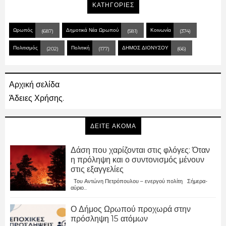
ΚΑΤΗΓΟΡΙΕΣ
Ωρωπός
Δημοτικά Νέα Ωρωπού
Κοινωνία
(687)
(581)
(374)
Πολιτισμός
Πολιτική
ΔΗΜΟΣ ΔΙΟΝΥΣΟΥ
(202)
(177)
(66)
Αρχική σελίδα
Άδειες Χρήσης.
ΔΕΙΤΕ ΑΚΟΜΑ
Δάση που χαρίζονται στις φλόγες: Όταν
η πρόληψη και ο συντονισμός μένουν
στις εξαγγελίες
Του Αντώνη Πετρόπουλου – ενεργού πολίτη Σήμερα-
αύριο...
Ο Δήμος Ωρωπού προχωρά στην
πρόσληψη 15 ατόμων