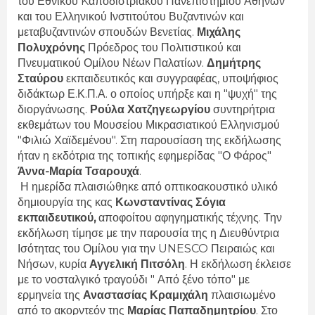
του Εθνικού Kαποδιστριακού Πανεπιστημίου Αθηνών
και του Ελληνικού Ινστιτούτου Βυζαντινών και
μεταβυζαντινών σπουδών Βενετίας.
Μιχάλης
Πολυχρόνης
Πρόεδρος του Πολιτιστικού και
Πνευματικού Ομίλου Νέων Παλατίων.
Δημήτρης
Σταύρου
εκπαιδευτικός και συγγραφέας, υποψήφιος
διδάκτωρ Ε.Κ.Π.Α. ο οποίος υπήρξε και η "ψυχή" της
διοργάνωσης.
Ρούλα Χατζηγεωργίου
συντηρήτρια
εκθεμάτων του Μουσείου Μικρασιατικού Ελληνισμού
"Φιλιώ Χαϊδεμένου". Στη παρουσίαση της εκδήλωσης
ήταν η εκδότρια της τοπικής εφημερίδας "Ο Φάρος"
Άννα-Μαρία Τσαρουχά
.
Η ημερίδα πλαισιώθηκε από οπτικοακουστικό υλικό
δημιουργία της κας
Κωνσταντίνας Σόγια
εκπαιδευτικού,
αποφοίτου αφηγηματικής τέχνης. Την
εκδήλωση τίμησε με την παρουσία της η Διευθύντρια
Ισότητας του Ομίλου για την UNESCO Πειραιώς και
Νήσων, κυρία
Αγγελική Πιτσόλη
. Η εκδήλωση έκλεισε
με το νοσταλγικό τραγούδι "
Από ξένο τόπο"
με
ερμηνεία
της
Αναστασίας Κραμιχάλη
πλαισιωμένο
από το ακορντεόν της
Μαρίας Παπαδημητρίου
. Στο