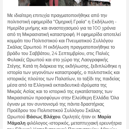
Με ιδιαίτερη επιτυχία πραγματοποιήθηκε από την
πολιτιστική εφημερίδα "Ομηρική Γραία" η Eκδήλωση -
Ημερίδα μνήμης και αναστοχασμού για τα 100 χρόνια
από τη Μικρασιατική καταστροφή. Η εφημερίδα αποτελεί
κομμάτι του Πολιτιστικού και Πνευματικού Συλλόγου
Σκάλας Ωρωπού. Η εκδήλωση πραγματοποιήθηκε το
βράδυ του Σαββάτου, 24 Σεπτεμβρίου, στις Παλιές
Φυλακές Ωρωπού και στο χώρο της Λαογραφικής
Στέγης. Κατά τη διάρκεια της εκδήλωσης, ξεδιπλώθηκε η
ιστορία των γεγονότων καταστροφής, ο πολιτιστικός και
ιστορικός πλούτος των Παλατίων, το ταξίδι της παιδείας
μέσα από τα Ελληνικά εκπαιδευτικά ιδρύματα της
Μικράς Ασίας και το ιστορικό της εγκατάστασης των
Μικρασιατών προσφύγων στην Ελεύθερη Ελλάδα.
Όλα
έγιναν με τον συντονισμό
της πάντα δραστήριας
Προέδρου του Πολιτιστικού Συλλόγου Σκάλας
Ωρωπού
Βάσως Βλάχου.
Ομιλητές ήταν οι:
Μαρία
Mάμαλη
φιλόλογος-ιστορικός, μεταπτυχιακή ερευνήτρια