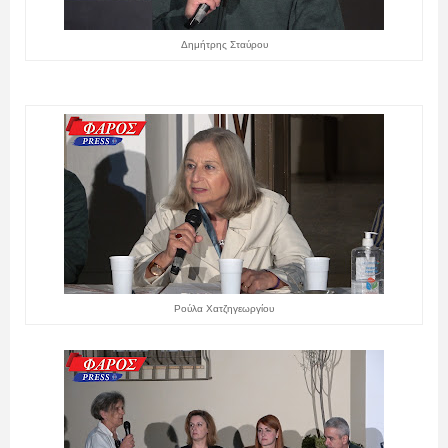
Δημήτρης Σταύρου
Ρούλα Χατζηγεωργίου