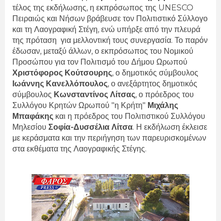
τέλος της εκδήλωσης, η εκπρόσωπος της UNESCO
Πειραιώς και Νήσων βράβευσε τον Πολιτιστικό Σύλλογο
και τη Λαογραφική Στέγη, ενώ υπήρξε από την πλευρά
της πρόταση για μελλοντική τους συνεργασία. Το παρόν
έδωσαν, μεταξύ άλλων, ο εκπρόσωπος του Νομικού
Προσώπου για τον Πολιτισμό του Δήμου Ωρωπού
Χριστόφορος Κούτσουρης
, ο δημοτικός σύμβουλος
Ιωάννης Κανελλόπουλος
, ο ανεξάρτητος δημοτικός
σύμβουλος
Κωνσταντίνος Λίτσας
, ο πρόεδρος του
Συλλόγου Κρητών Ωρωπού "η Κρήτη"
Μιχάλης
Μπαφάκης
και η πρόεδρος του Πολιτιστικού Συλλόγου
Μηλεσίου
Σοφία-Δυσσέλια Λίτσα
. Η εκδήλωση έκλεισε
με κεράσματα και την περιήγηση των παρευρισκομένων
στα εκθέματα της Λαογραφικής Στέγης.