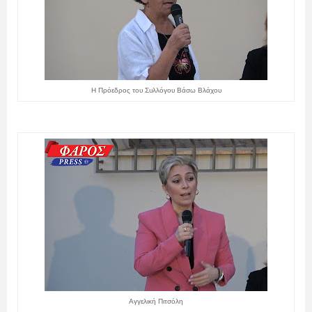
Η Πρόεδρος του Συλλόγου Βάσω Βλάχου
Αγγελική Πιτσόλη