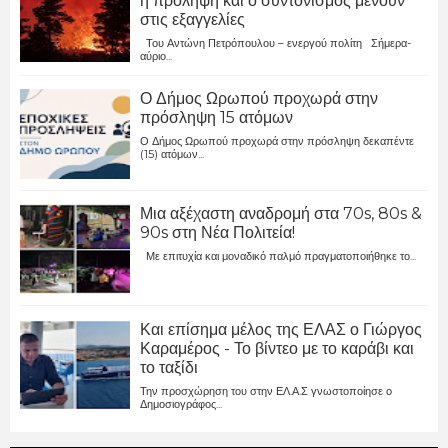
η πρόληψη και ο συντονισμός μένουν
στις εξαγγελίες
Του Αντώνη Πετρόπουλου – ενεργού πολίτη Σήμερα-
αύριο...
Ο Δήμος Ωρωπού προχωρά στην
πρόσληψη 15 ατόμων
Ο Δήμος Ωρωπού προχωρά στην πρόσληψη δεκαπέντε
(15) ατόμων...
Μια αξέχαστη αναδρομή στα 70s, 80s &
90s στη Νέα Πολιτεία!
Με επιτυχία και μοναδικό παλμό πραγματοποιήθηκε το...
Και επίσημα μέλος της ΕΛΑΣ ο Γιώργος
Καραμέρος - Το βίντεο με το καράβι και
το ταξίδι
Την προσχώρηση του στην ΕΛ.Α.Σ γνωστοποίησε ο
Δημοσιογράφος...