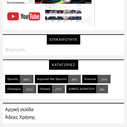
ΕΠΙΚΑΙΡΟΤΗΤΑ
Φόρτωση...
ΚΑΤΗΓΟΡΙΕΣ
Ωρωπός
Δημοτικά Νέα Ωρωπού
Κοινωνία
(687)
(581)
(374)
Πολιτισμός
Πολιτική
ΔΗΜΟΣ ΔΙΟΝΥΣΟΥ
(202)
(177)
(66)
Αρχική σελίδα
Άδειες Χρήσης.