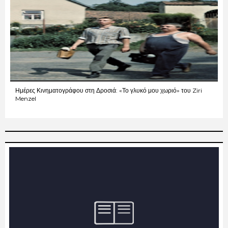
Ημέρες Κινηματογράφου στη Δροσιά: «Το γλυκό μου χωριό» του Ziri
Menzel