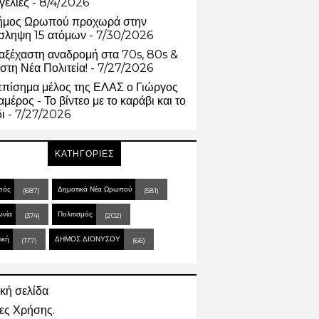
γελίες
- 8/4/2026
ήμος Ωρωπού προχωρά στην
σληψη 15 ατόμων
- 7/30/2026
αξέχαστη αναδρομή στα 70s, 80s &
στη Νέα Πολιτεία!
- 7/27/2026
επίσημα μέλος της ΕΛΑΣ ο Γιώργος
μέρος - Το βίντεο με το καράβι και το
δι
- 7/27/2026
ΚΑΤΗΓΟΡΙΕΣ
πός
Δημοτικά Νέα Ωρωπού
(687)
(581)
ωνία
Πολιτισμός
(374)
(202)
ική
ΔΗΜΟΣ ΔΙΟΝΥΣΟΥ
(177)
(66)
κή σελίδα
ες Χρήσης.