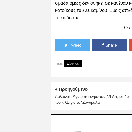
ομάδα όμως δεν ανήκει σε κανέναν κα
κατοίκους του Συκαμίνου. Εμείς απλ
πιστεύουμε.
Ο π
Tweet
Share
Ωρωπός
Tags:
Προηγούμενο
Αυλώνας: Άγνωστοι έγραψαν "21 Απρίλη" στ
του ΚΚΕ για το "Ζυγομαλά"