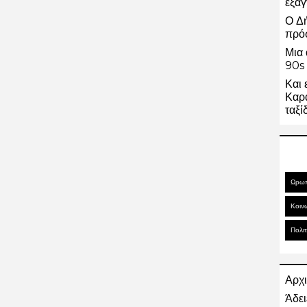
εξαγ
Ο Δ
πρό
Μια 
90s 
Και 
Καρα
ταξί
Ωρω
Κοιν
Πολιτ
Αρχι
Άδει