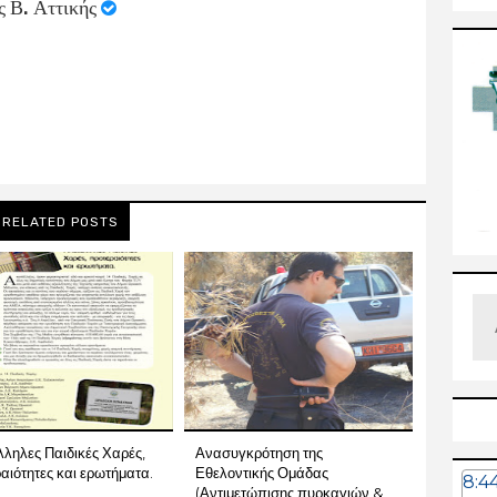
ς Β. Αττικής
RELATED POSTS
ληλες Παιδικές Χαρές,
Ανασυγκρότηση της
αιότητες και ερωτήματα.
Εθελοντικής Ομάδας
8:4
(Αντιμετώπισης πυρκαγιών &