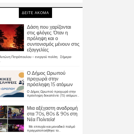
ΔΕΙΤΕ ΑΚΟΜΑ
Δάση που χαρίζονται
στις φλόγες: Όταν η
πρόληψη και ο
συντονισμός μένουν στις
εξαγγελίες
ντώνη Πετρόπουλου – ενεργού πολίτη Σήμερα-
.
Ο Δήμος Ωρωπού
προχωρά στην
πρόσληψη 15 ατόμων
Ο Δήμος Ωρωπού προχωρά στην
πρόσληψη δεκαπέντε (15) ατόμων...
Μια αξέχαστη αναδρομή
στα 70s, 80s & 90s στη
Νέα Πολιτεία!
Με επιτυχία και μοναδικό παλμό
πραγματοποιήθηκε το...