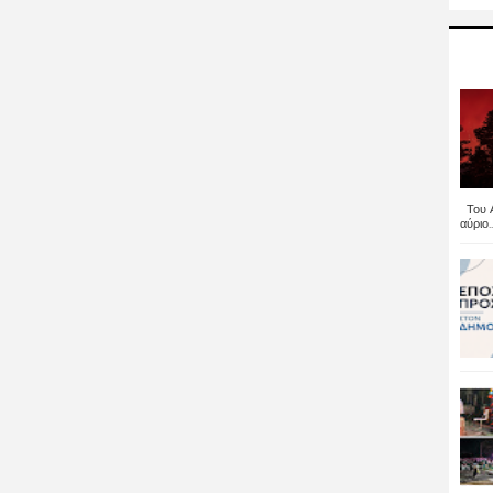
Του Α
αύριο..