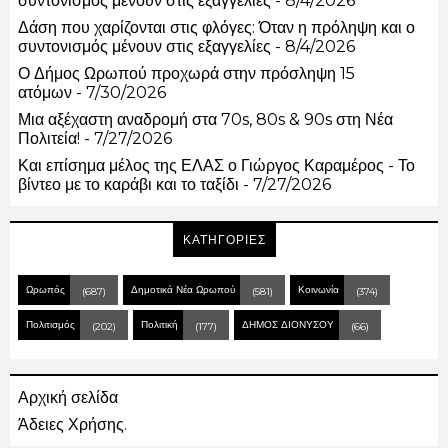
συντονισμός μένουν στις εξαγγελίες
- 8/4/2026
Δάση που χαρίζονται στις φλόγες: Όταν η πρόληψη και ο
συντονισμός μένουν στις εξαγγελίες
- 8/4/2026
Ο Δήμος Ωρωπού προχωρά στην πρόσληψη 15
ατόμων
- 7/30/2026
Μια αξέχαστη αναδρομή στα 70s, 80s & 90s στη Νέα
Πολιτεία!
- 7/27/2026
Και επίσημα μέλος της ΕΛΑΣ ο Γιώργος Καραμέρος - Το
βίντεο με το καράβι και το ταξίδι
- 7/27/2026
ΚΑΤΗΓΟΡΙΕΣ
Ωρωπός
Δημοτικά Νέα Ωρωπού
Κοινωνία
(687)
(581)
(374)
Πολιτισμός
Πολιτική
ΔΗΜΟΣ ΔΙΟΝΥΣΟΥ
(202)
(177)
(66)
Αρχική σελίδα
Άδειες Χρήσης.