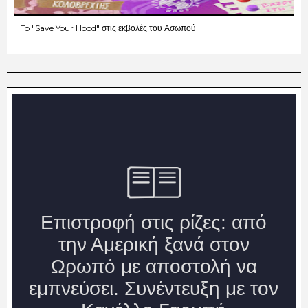
To "Save Your Hood" στις εκβολές του Ασωπού