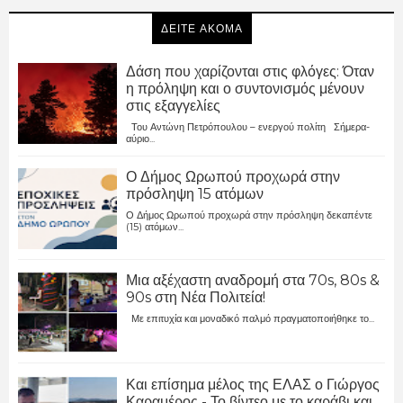
ΔΕΙΤΕ ΑΚΟΜΑ
Δάση που χαρίζονται στις φλόγες: Όταν
η πρόληψη και ο συντονισμός μένουν
στις εξαγγελίες
Του Αντώνη Πετρόπουλου – ενεργού πολίτη Σήμερα-
αύριο...
Ο Δήμος Ωρωπού προχωρά στην
πρόσληψη 15 ατόμων
Ο Δήμος Ωρωπού προχωρά στην πρόσληψη δεκαπέντε
(15) ατόμων...
Μια αξέχαστη αναδρομή στα 70s, 80s &
90s στη Νέα Πολιτεία!
Με επιτυχία και μοναδικό παλμό πραγματοποιήθηκε το...
Και επίσημα μέλος της ΕΛΑΣ ο Γιώργος
Καραμέρος - Το βίντεο με το καράβι και