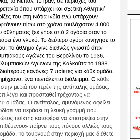
α, το Νεπάλ, το Ιράν, σε περιοχές του
ρετανία όπου υπάρχει και σχετική Αθλητική
ρίζες του στη Νότια Ινδία ενώ υπάρχουν
υ φτάνουν πίσω στο χρόνο τουλάχιστον 4.000
ου αθλήματος ξεκίνησε από 2 αγόρια όταν το
πάρει ένα γλυκό. Το δεύτερο αγόρι κυνήγησε το
ου. Το άθλημα έγινε διεθνώς γνωστό όταν
μπιακούς Αγώνες του Βερολίνου το 1936,
Ολυμπιακών Αγώνων της Καλκούτα το 1938.
ιδιαίτερους κανόνες: 7 παίκτες για κάθε ομάδα,
ημίχρονα, ένα πεντάλεπτο διάλειμμα.
O
κάθε
στην μεριά του τερέν της αντίπαλης ομάδας,
 επιλέγει και προσπαθεί τρέχοντας να
ου ομάδας. Ο αντίπαλος, αμυνόμενος οφείλει
ποδίσει να περάσει τη λευκή γραμμή που
ρώτος παίκτης καταφέρει να επιστρέψει στην
ιτιθέμενου» παίρνει τους πόνους αλλιώς τους
ομάδα. Το τουρνουά στην περιοχή μας διέθετε