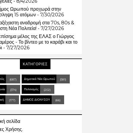
γελίες
- 8/4/2026
ήμος Ωρωπού προχωρά στην
σληψη 15 ατόμων
- 7/30/2026
αξέχαστη αναδρομή στα 70s, 80s &
στη Νέα Πολιτεία!
- 7/27/2026
επίσημα μέλος της ΕΛΑΣ ο Γιώργος
μέρος - Το βίντεο με το καράβι και το
δι
- 7/27/2026
ΚΑΤΗΓΟΡΙΕΣ
πός
Δημοτικά Νέα Ωρωπού
(687)
(581)
ωνία
Πολιτισμός
(374)
(202)
ική
ΔΗΜΟΣ ΔΙΟΝΥΣΟΥ
(177)
(66)
κή σελίδα
ες Χρήσης.