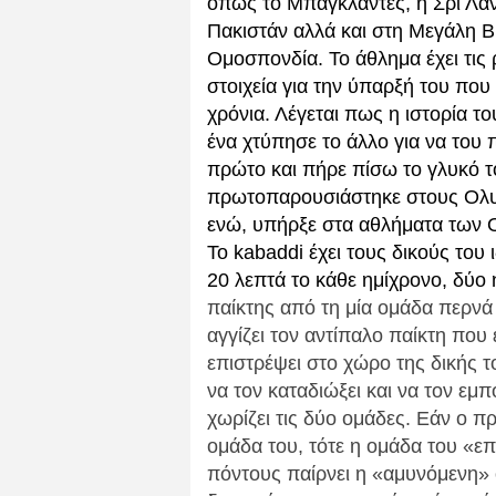
όπως το Μπαγκλαντές, η Σρι Λάνκ
Πακιστάν αλλά και στη Μεγάλη Β
Ομοσπονδία. Το άθλημα έχει τις 
στοιχεία για την ύπαρξή του πο
χρόνια. Λέγεται πως η ιστορία τ
ένα χτύπησε το άλλο για να του 
πρώτο και πήρε πίσω το γλυκό τ
πρωτοπαρουσιάστηκε στους Ολυ
ενώ, υπήρξε στα αθλήματα των 
Το kabaddi έχει τους δικούς του 
20 λεπτά το κάθε ημίχρονο, δύο 
παίκτης από τη μία ομάδα περνά 
αγγίζει τον αντίπαλο παίκτη που
επιστρέψει στο χώρο της δικής τ
να τον καταδιώξει και να τον εμ
χωρίζει τις δύο ομάδες. Εάν ο π
ομάδα του, τότε η ομάδα του «επ
πόντους παίρνει η «αμυνόμενη» 