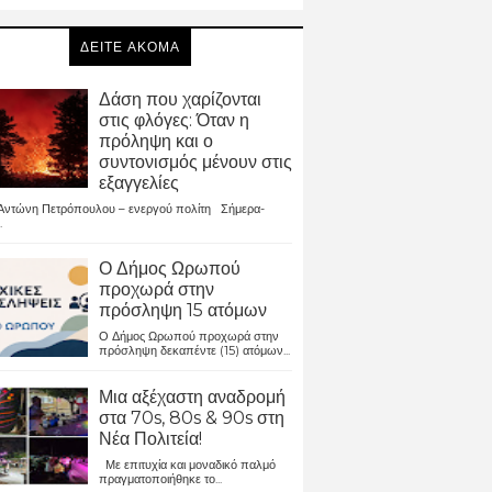
ΔΕΙΤΕ ΑΚΟΜΑ
Δάση που χαρίζονται
στις φλόγες: Όταν η
πρόληψη και ο
συντονισμός μένουν στις
εξαγγελίες
ντώνη Πετρόπουλου – ενεργού πολίτη Σήμερα-
.
Ο Δήμος Ωρωπού
προχωρά στην
πρόσληψη 15 ατόμων
Ο Δήμος Ωρωπού προχωρά στην
πρόσληψη δεκαπέντε (15) ατόμων...
Μια αξέχαστη αναδρομή
στα 70s, 80s & 90s στη
Νέα Πολιτεία!
Με επιτυχία και μοναδικό παλμό
πραγματοποιήθηκε το...