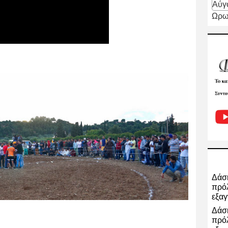
Αύγ
Ωρω
Δάση
πρόλ
εξαγ
Δάση
πρόλ