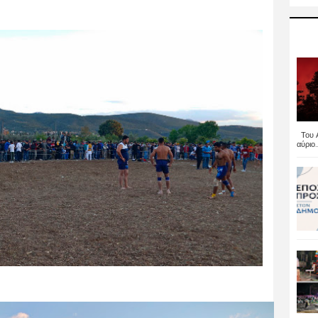
Του Α
αύριο..