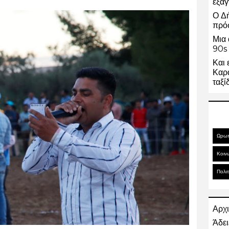
εξαγ
Ο Δ
πρό
Μια 
90s 
Και 
Καρα
ταξί
Ωρω
Κοιν
Πολιτ
Αρχι
Άδει