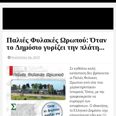
Uncategories
Παλιές Φυλακές Ωρωπού: Όταν το
Δημόσιο γυρίζει την πλάτη...
Παλιές Φυλακές Ωρωπού: Όταν
το Δημόσιο γυρίζει την πλάτη...
Αυγούστου 06, 2017
Σε καθόλου καλή
κατάσταση δεν βρίσκονται
οι Παλιές Φυλακές
Ωρωπού από τότε που
χαρακτηρίστηκαν
Ιστορικός Τόπος, με την
γραφειοκρατία να
κυριαρχεί των
αποφάσεων. Ο ιδιοκτήτης,
το Ελληνικό Δημόσιο, είχε
επαναπαυτεί εδώ και 20