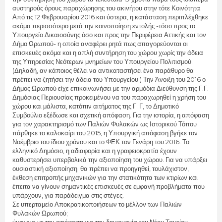
αυστηρούς όρους παραχώρησης του ακινήτου στην τότε Κοινότητα.
Από τις 12 Φεβρουαρίου 2016 και ύστερα, η κατάσταση περιπλέχθηκε
ακόμα περισσότερο μετά την κοινοποίηση εντολής -τόσο προς το
Υπουργείο Δικαιοσύνης όσο και προς την Περιφέρεια Αττικής και τον
Δήμο Ωρωπού- η οποία αναφέρει ρητά πως απαγορεύονται οι
επισκευές ακόμα και η απλή συντήρηση του χώρου χωρίς την άδεια
της Υπηρεσίας Νεότερων μνημείων του Υπουργείου Πολιτισμού.
(Δηλαδή, αν κάποιος θέλει να αντικαταστήσει ένα παράθυρο θα
πρέπει να ζητήσει την άδεια του Υπουργείου;) Την Άνοιξη του 2016 ο
Δήμος Ωρωπού είχε επικοινωνήσει με την αρμόδια Διεύθυνση της Γ.Γ.
Δημόσιας Περιουσίας προκειμένου να του παραχωρηθεί η χρήση του
χώρου και μάλιστα, κατόπιν αιτήματος της Γ. Γ, το Δημοτικό
Συμβούλιο εξέδωσε και σχετική απόφαση. Για την ιστορία, η απόφαση
για τον χαρακτηρισμό των Παλιών Φυλακών ως Ιστορικού Τόπου
πάρθηκε το καλοκαίρι του 2015, η Υπουργική απόφαση βγήκε τον
Νοέμβριο του ίδιου χρόνου και το ΦΕΚ τον Γενάρη του 2016. Το
ελληνικό Δημόσιο, η αδιαφορία και η γραφειοκρατία έχουν
καθυστερήσει υπερβολικά την αξιοποίηση του χώρου. Για να υπάρξει
ουσιαστική αξιοποίηση θα πρέπει να προηγηθεί, τουλάχιστον,
έκθεση επιτροπής μηχανικών για την στατικότητα των κτιρίων και
έπειτα να γίνουν σημαντικές επισκευές σε εμφανή προβλήματα που
υπάρχουν, για παράδειγμα στις στέγες.
Σε υπερταμείο Αποκρατικοποιήσεων το μέλλον των Παλιών
Φυλακών Ωρωπού;
ύμφωνα με την απόφαση για την δημιουργία του Νέου Ταμείου