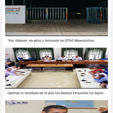
"Κατ' εξαίρεση" και φέτος η λειτουργία του ΕΠΑΛ Μαρκοπούλου
Ορίστηκε το προεδρείο και τα μέλη των βασικών Επιτροπών του Δήμου