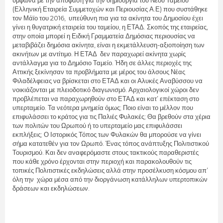
(Ελληνική Εταιρεία Συμμετοχών και Περιουσίας Α.Ε) που συστάθηκε
τον Μάϊο του 2016, υπεύθυνη πια για τα ακίνητα του Δημοσίου έχει
γίνει η θυγατρική εταιρεία του ταμείου, η ΕΤΑΔ. Σκοπός της εταιρείας,
στην οποία μπορεί η Ειδική Γραμματεία Δημόσιας περιουσίας να
μεταβιβάζει δημόσια ακίνητα, είναι η εκμετάλλευση-αξιοποίηση των
ακινήτων με αντίτιμο. Η ΕΤΑΔ δεν παραχωρεί ακίνητα χωρίς
αντάλλαγμα για το Δημόσιο Ταμείο. Ήδη σε άλλες περιοχές της
Αττικής ξεκίνησαν τα προβλήματα με μέρος του άλσους Νέας
Φιλαδέλφειας να βρίσκεται στο ΕΤΑΔ και οι Αλυκές Αναβύσσου να
νοικιάζονται με πλειοδοτικό διαγωνισμό. Αρχαιολογικοί χώροι δεν
προβλέπεται να παραχωρηθούν στο ΕΤΑΔ και κατ’ επέκταση στο
υπερταμείο. Τα νεότερα μνημεία όμως; Ποιο είναι το μέλλον που
επιφυλάσσει το κράτος για τις Παλιές Φυλακές; Θα βρεθούν στα χέρια
των πολιτών του Ωρωπού ή το υπερταμείο μας επιφυλάσσει
εκπλήξεις; Ο Ιστορικός Τόπος των Φυλακών θα μπορούσε να γίνει
σήμα κατατεθέν για τον Ωρωπό. Ένας τόπος ανάπτυξης Πολιτιστικού
Τουρισμού. Και δεν αναφερόμαστε στους τακτικούς παραθεριστές
που κάθε χρόνο έρχονται στην περιοχή και παρακολουθούν τις
τοπικές Πολιτιστικές εκδηλώσεις αλλά στην προσέλκυση κόσμου απ’
όλη την χώρα μέσα από την διοργάνωση κατάλληλων υπερτοπικών
δράσεων και εκδηλώσεων.