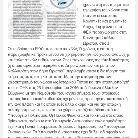
χρόνια στη συντήρηση και
την χρήση του χώρου που
έκαναν οι εκάστοτε
Κοινοτικές και Δημοτικές
Αρχές. Σύμφωνα με το
ΦΕΚ παραχώρησης στην
Κοινότητα Σκάλας
Ωρωπού στις 31
Οκτωβρίου του 1998, πριν από ακριβώς 19 χρόνια, η έκταση
παραχωρήθηκε προκειμένου να χρησιμοποιηθεί ως χώρος αναψυχής
και πολιτιστικών εκδηλώσεων. Στις υποχρεώσεις της τότε Κοινότητας
(η οποία αργότερα περιήλθε στο Δήμο Ωρωπίων και μετά τον
Καλλικράτη στον Δήμο Ωρωπού) περιλαμβανόταν η διατήρηση του
κτήματος σε άριστη κατάσταση. Μετά την απόφαση για τον
χαρακτηρισμό του χώρου ως Ιστορικού Τόπου και την επισημοποίησή
του με ΦΕΚ στις 29 Ιανουαρίου του 2016 τα δεδομένα άλλαξαν.
Σύμφωνα με την Νομοθεσία που ισχύει σήμερα, τους Ιστορικούς
Τόπους διέπει ειδικό καθεστώς όχι μόνο ως προς την ανακατασκευή,
την ανάπλαση και τις επισκευές αλλά ακόμα και για την επαρκή
συντήρηση των κτιρίων και του χώρου χρειάζεται άδεια από το
Υπουργείο Πολιτισμού. Οι Παλιές Φυλακές και το κτήμα στο οποίο
βρίσκονται, ανήκουν στο Υπουργείο Δικαιοσύνης ενώ αρμοδιότητες
έχει και η Γενική Γραμματεία Δημόσιας Περιουσίας του Υπουργείου
Οικονομικών. Το Υπουργείο Δικαιοσύνης έχει δείξει αδιαφορία για
την συντήρηση του χώρου τα τελευταία 19 χρόνια παρά τους ιδιαίτερα