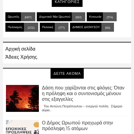
ΚΑΤΗΓΟΡΙΕΣ
Ωρωπός
Δημοτικά Νέα Ωρωπού
Κοινωνία
(687)
(581)
(374)
Πολιτισμός
Πολιτική
ΔΗΜΟΣ ΔΙΟΝΥΣΟΥ
(202)
(177)
(66)
Αρχική σελίδα
Άδειες Χρήσης.
ΔΕΙΤΕ ΑΚΟΜΑ
Δάση που χαρίζονται στις φλόγες: Όταν
η πρόληψη και ο συντονισμός μένουν
στις εξαγγελίες
Του Αντώνη Πετρόπουλου – ενεργού πολίτη Σήμερα-
αύριο...
Ο Δήμος Ωρωπού προχωρά στην
πρόσληψη 15 ατόμων