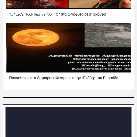
To "Let's Rock festival Vol. 10" στα Οινόφυτα σε 31 εικόνες!
Πανσέληνος στο Αμφιάρειο Καλάμου με την "Εκάβη" του Ευριπίδη