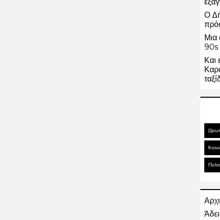
εξαγ
Ο Δ
πρό
Μια 
90s 
Και 
Καρα
ταξί
Ωρω
Κοιν
Πολιτ
Αρχι
Άδει