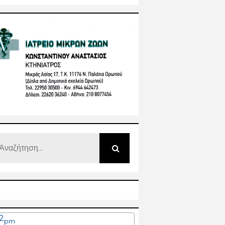
22
pm