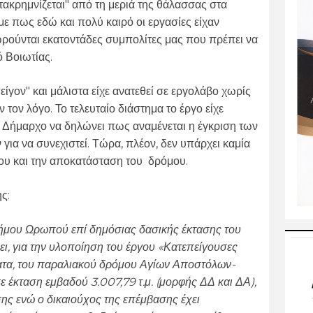
ακρημνίζεται" από τη μεριά της θάλασσας στα
 πως εδώ και πολύ καιρό οι εργασίες είχαν
ωρούνται εκατοντάδες συμπολίτες μας που πρέπει να
ό Βοιωτίας.
είγον" και μάλιστα είχε ανατεθεί σε εργολάβο χωρίς
 τον λόγο. Το τελευταίο διάστημα το έργο είχε
ον Δήμαρχο να δηλώνει πως αναμένεται η έγκριση των
ια να συνεχιστεί. Τώρα, πλέον, δεν υπάρχει καμία
ργου και την αποκατάσταση του δρόμου.
ης:
ήμου Ωρωπού επί δημόσιας δασικής έκτασης του
ι, για την υλοποίηση του έργου «Κατεπείγουσες
ατα, του παραλιακού δρόμου Αγίων Αποστόλων-
έκταση εμβαδού 3.007,79 τ.μ. (μορφής ΔΔ και ΔΑ),
ης ενώ ο δικαιούχος της επέμβασης έχει