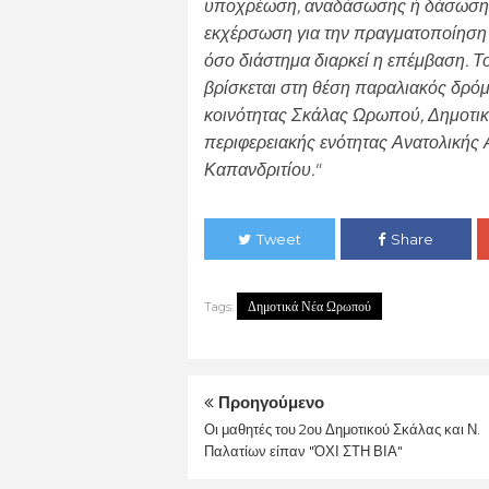
υποχρέωση, αναδάσωσης ή δάσωσης ί
εκχέρσωση για την πραγματοποίηση 
όσο διάστημα διαρκεί η επέμβαση. 
βρίσκεται στη θέση παραλιακός δρό
κοινότητας Σκάλας Ωρωπού, Δημοτι
περιφερειακής ενότητας Ανατολικής 
Καπανδριτίου."
Tweet
Share
Δημοτικά Νέα Ωρωπού
Tags:
Προηγούμενο
Οι μαθητές του 2ου Δημοτικού Σκάλας και Ν.
Παλατίων είπαν "ΌΧΙ ΣΤΗ ΒΙΑ"