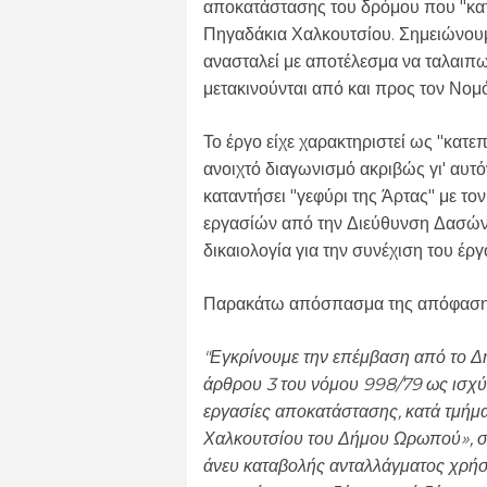
αποκατάστασης του δρόμου που "κατ
Πηγαδάκια Χαλκουτσίου. Σημειώνουμε
ανασταλεί με αποτέλεσμα να ταλαιπ
μετακινούνται από και προς τον Νομ
Το έργο είχε χαρακτηριστεί ως "κατεπ
ανοιχτό διαγωνισμό ακριβώς γι' αυτόν
καταντήσει "γεφύρι της Άρτας" με τ
εργασίών από την Διεύθυνση Δασών γ
δικαιολογία για την συνέχιση του έ
Παρακάτω απόσπασμα της απόφασ
"Εγκρίνουμε την επέμβαση από το Δ
άρθρου 3 του νόμου 998/79 ως ισχύε
εργασίες αποκατάστασης, κατά τμήμ
Χαλκουτσίου του Δήμου Ωρωπού», σε 
άνευ καταβολής ανταλλάγματος χρήσ