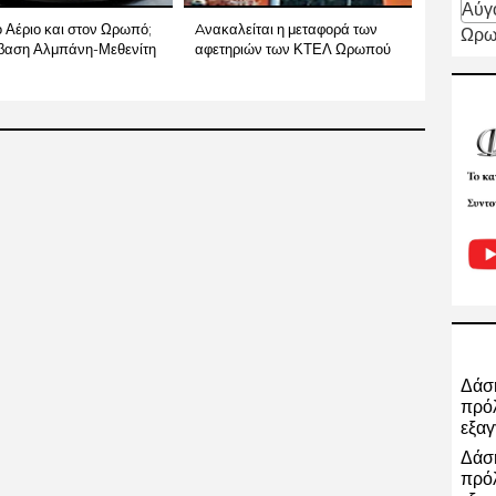
Αύγ
 Αέριο και στον Ωρωπό;
Aνακαλείται η μεταφορά των
Ωρω
βαση Αλμπάνη-Μεθενίτη
αφετηριών των ΚΤΕΛ Ωρωπού
Δάση
πρόλ
εξαγ
Δάση
πρόλ