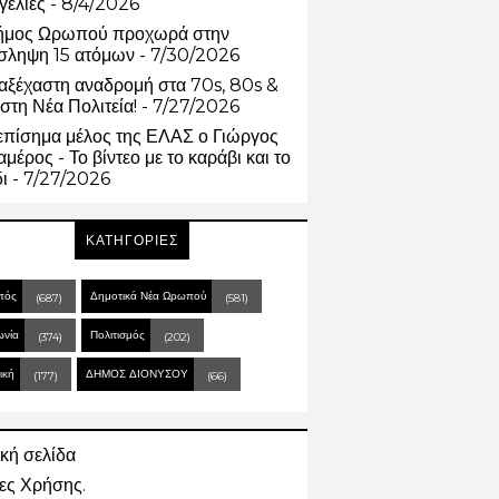
γελίες
- 8/4/2026
ήμος Ωρωπού προχωρά στην
σληψη 15 ατόμων
- 7/30/2026
αξέχαστη αναδρομή στα 70s, 80s &
στη Νέα Πολιτεία!
- 7/27/2026
επίσημα μέλος της ΕΛΑΣ ο Γιώργος
μέρος - Το βίντεο με το καράβι και το
δι
- 7/27/2026
ΚΑΤΗΓΟΡΙΕΣ
πός
Δημοτικά Νέα Ωρωπού
(687)
(581)
ωνία
Πολιτισμός
(374)
(202)
ική
ΔΗΜΟΣ ΔΙΟΝΥΣΟΥ
(177)
(66)
κή σελίδα
ες Χρήσης.