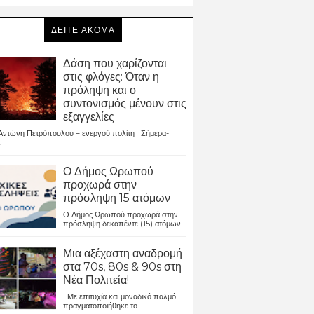
ΔΕΙΤΕ ΑΚΟΜΑ
Δάση που χαρίζονται
στις φλόγες: Όταν η
πρόληψη και ο
συντονισμός μένουν στις
εξαγγελίες
ντώνη Πετρόπουλου – ενεργού πολίτη Σήμερα-
.
Ο Δήμος Ωρωπού
προχωρά στην
πρόσληψη 15 ατόμων
Ο Δήμος Ωρωπού προχωρά στην
πρόσληψη δεκαπέντε (15) ατόμων...
Μια αξέχαστη αναδρομή
στα 70s, 80s & 90s στη
Νέα Πολιτεία!
Με επιτυχία και μοναδικό παλμό
πραγματοποιήθηκε το...