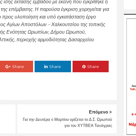
σης έκτασης εμβαδού με εκείνη που εγκρίθηκε η
της επέμβασης. Η παρούσα έγκριση χορηγείται για
Το προς υλοποίηση και υπό εγκατάσταση έργο
μος Αγίων Αποστόλων – Χαλκουτσίου της τοπικής
κής Ενότητας Ωρωπίων, Δήμου Ωρωπού,
Αττικής, περιοχής αρμοδιότητας Δασαρχείου
Share
Share
Share
Επόμενο
Για την Δευτέρα 4 Μαρτίου ορίζεται το Δ.Σ. Ωρωπού
για τον ΧΥΤΒΕΑ Τανάγρας