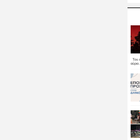
Του Α
αύριο..