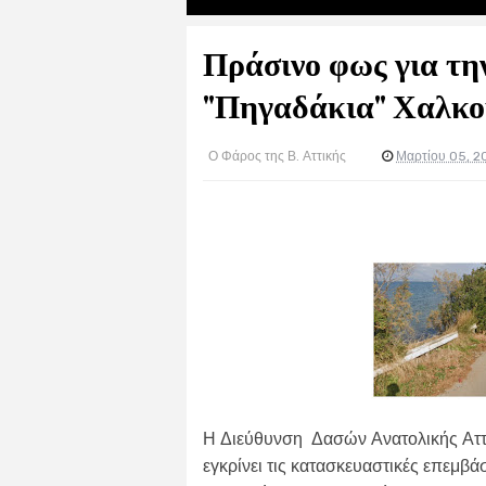
Πράσινο φως για την
"Πηγαδάκια" Χαλκο
Ο Φάρος της Β. Αττικής
Μαρτίου 05, 2
Η Διεύθυνση Δασών Ανατολικής Αττι
εγκρίνει τις κατασκευαστικές επεμβά