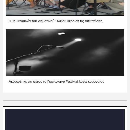
Η 1η Συναυλία του Δημοτικού Ωδείου κέρδισε τις εντυπώσεις
Ακυρώθηκε για φέτος το Rockwave Festival λόγω κοροναϊού