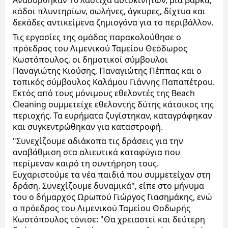
Ανασύρθηκαν 10 λάστιχα αυτοκινήτων, μία βάρκα, 
κάδοι πλυντηρίων, σωλήνες, άγκυρες, δίχτυα και 
δεκάδες αντικείμενα ζημιογόνα για το περιβάλλον.
Τις εργασίες της ομάδας παρακολούθησε ο 
πρόεδρος του Λιμενικού Ταμείου Θεόδωρος 
Κωστόπουλος, οι δημοτικοί σύμβουλοι 
Παναγιώτης Κιούσης, Παναγιώτης Πέππας και ο 
τοπικός σύμβουλος Καλάμου Γιάννης Παπαπέτρου. 
Εκτός από τους μόνιμους εθελοντές της Beach 
Cleaning συμμετείχε εθελοντής δύτης κάτοικος της 
περιοχής. Τα ευρήματα ζυγίστηκαν, καταγράφηκαν 
και συγκεντρώθηκαν για καταστροφή. 
"Συνεχίζουμε αδιάκοπα τις δράσεις για την 
αναβάθμιση στα αλιευτικά καταφύγια που 
περίμεναν καιρό τη συντήρηση τους. 
Ευχαριστούμε τα νέα παιδιά που συμμετείχαν στη 
δράση. Συνεχίζουμε δυναμικά", είπε στο μήνυμα 
του ο δήμαρχος Ωρωπού Γιώργος Γιασημάκης, ενώ 
ο πρόεδρος του Λιμενικού Ταμείου Θοδωρής 
Κωστόπουλος τόνισε: "Θα χρειαστεί και δεύτερη 