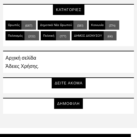
ΚΑΤΗΓΟΡΙΕΣ
Ωρωπός
Δημοτικά Νέα Ωρωπού
Κοινωνία
(687)
(581)
(374)
Πολιτισμός
Πολιτική
ΔΗΜΟΣ ΔΙΟΝΥΣΟΥ
(202)
(177)
(66)
Αρχική σελίδα
Άδειες Χρήσης.
ΔΕΙΤΕ ΑΚΟΜΑ
ΔΗΜΟΦΙΛΗ