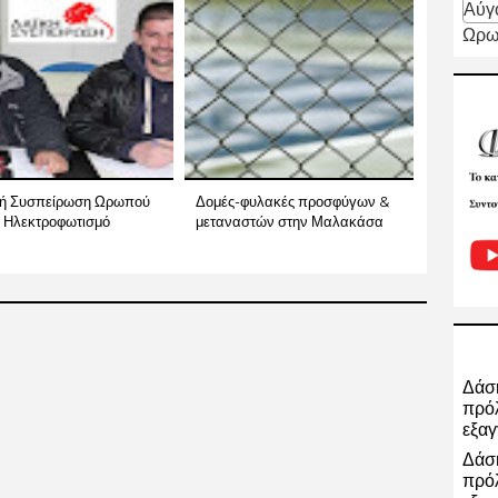
Αύγ
Ωρω
κή Συσπείρωση Ωρωπού
Δομές-φυλακές προσφύγων &
ν Ηλεκτροφωτισμό
μεταναστών στην Μαλακάσα
Δάση
πρόλ
εξαγ
Δάση
πρόλ