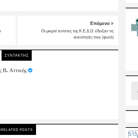
Επόμενο
α
Οι μικροί τενίστες της Κ.Ε.Δ.Ω. έδειξαν τις
ικανότητές τους (φωτό)
ΣΥΝΤΑΚΤΗΣ
ς Β. Αττικής
RELATED POSTS
5:13