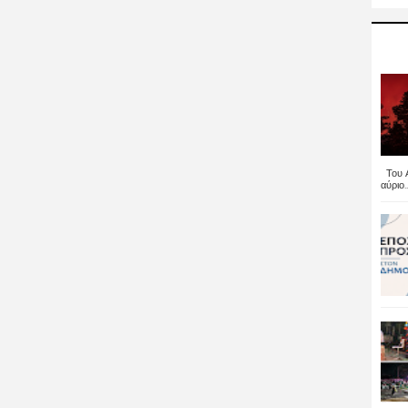
Του Α
αύριο..