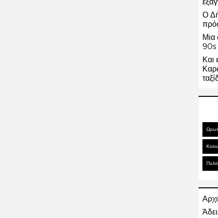
εξαγ
Ο Δ
πρό
Μια 
90s 
Και 
Καρα
ταξί
Ωρω
Κοιν
Πολιτ
Αρχι
Άδει