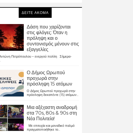
ΔΕΙΤΕ ΑΚΟΜΑ
Δάση που χαρίζονται
στις φλόγες: Όταν η
πρόληψη και ο
συντονισμός μένουν στις
εξαγγελίες
ντώνη Πετρόπουλου – ενεργού πολίτη Σήμερα-
.
Ο Δήμος Ωρωπού
προχωρά στην
πρόσληψη 15 ατόμων
Ο Δήμος Ωρωπού προχωρά στην
πρόσληψη δεκαπέντε (15) ατόμων...
Μια αξέχαστη αναδρομή
στα 70s, 80s & 90s στη
Νέα Πολιτεία!
Με επιτυχία και μοναδικό παλμό
πραγματοποιήθηκε το...