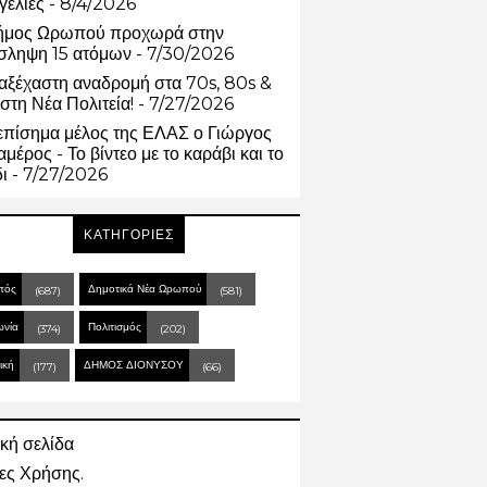
γελίες
- 8/4/2026
ήμος Ωρωπού προχωρά στην
σληψη 15 ατόμων
- 7/30/2026
αξέχαστη αναδρομή στα 70s, 80s &
στη Νέα Πολιτεία!
- 7/27/2026
επίσημα μέλος της ΕΛΑΣ ο Γιώργος
μέρος - Το βίντεο με το καράβι και το
δι
- 7/27/2026
ΚΑΤΗΓΟΡΙΕΣ
πός
Δημοτικά Νέα Ωρωπού
(687)
(581)
ωνία
Πολιτισμός
(374)
(202)
ική
ΔΗΜΟΣ ΔΙΟΝΥΣΟΥ
(177)
(66)
κή σελίδα
ες Χρήσης.