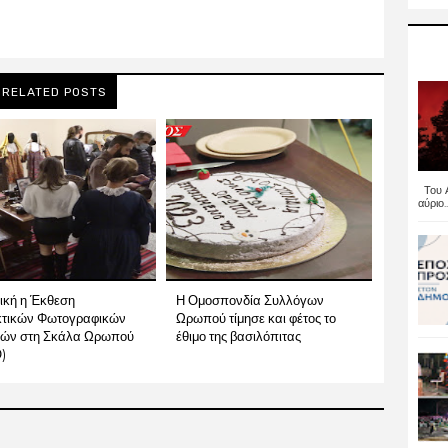
RELATED POSTS
Του Α
αύριο..
ική η Έκθεση
Η Ομοσπονδία Συλλόγων
κτικών Φωτογραφικών
Ωρωπού τίμησε και φέτος το
ών στη Σκάλα Ωρωπού
έθιμο της βασιλόπιτας
)