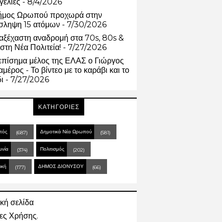
γελίες
- 8/4/2026
ήμος Ωρωπού προχωρά στην
σληψη 15 ατόμων
- 7/30/2026
αξέχαστη αναδρομή στα 70s, 80s &
στη Νέα Πολιτεία!
- 7/27/2026
επίσημα μέλος της ΕΛΑΣ ο Γιώργος
μέρος - Το βίντεο με το καράβι και το
δι
- 7/27/2026
ΚΑΤΗΓΟΡΙΕΣ
πός
Δημοτικά Νέα Ωρωπού
(687)
(581)
ωνία
Πολιτισμός
(374)
(202)
ική
ΔΗΜΟΣ ΔΙΟΝΥΣΟΥ
(177)
(66)
κή σελίδα
ες Χρήσης.