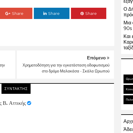
εξαγ
Ο Δ
Share
Share
Share
πρό
Μια 
90s 
Και 
Καρα
ταξί
Επόμενο
την
Χρηματοδότηση για την εγκατάσταση οδοφωτισμού
στο δρόμο Μαλακάσα - Σκάλα Ωρωπού
Ωρω
ΣΥΝΤΑΚΤΗΣ
Κοιν
Πολιτ
ς Β. Αττικής
Αρχι
Άδει