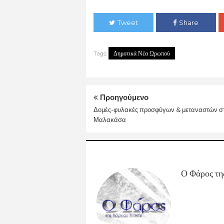
Tweet
Share
Δημοτικά Νέα Ωρωπού
Tags:
Προηγούμενο
Δομές-φυλακές προσφύγων & μεταναστών σ
Μαλακάσα
Ο Φάρος τη