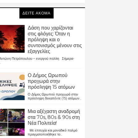
ΔΕΙΤΕ ΑΚΟΜΑ
Δάση που χαρίζονται
στις φλόγες: Όταν η
πρόληψη και ο
συντονισμός μένουν στις
εξαγγελίες
ντώνη Πετρόπουλου – ενεργού πολίτη Σήμερα-
.
Ο Δήμος Ωρωπού
προχωρά στην
πρόσληψη 15 ατόμων
Ο Δήμος Ωρωπού προχωρά στην
πρόσληψη δεκαπέντε (15) ατόμων...
Μια αξέχαστη αναδρομή
στα 70s, 80s & 90s στη
Νέα Πολιτεία!
Με επιτυχία και μοναδικό παλμό
πραγματοποιήθηκε το...