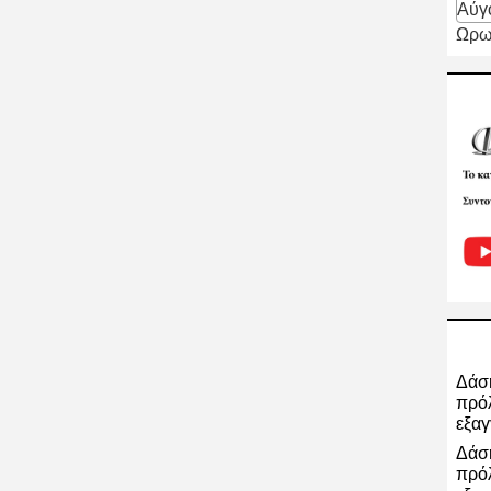
Αύγ
Ωρω
Δάση
πρόλ
εξαγ
Δάση
πρόλ