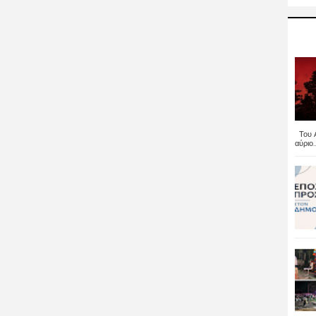
Του Α
αύριο..