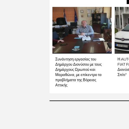
Συνάντηση εργασίας του
Η AUT
Δημάρχου Διονύσου με τους
FIAT 
Δημάρχους Ωρωπού και
Διονύσ
Μαραθώνα, με επίκεντρο τα
Σπίτι"
προβλήματα της Βόρειας
Αττικής