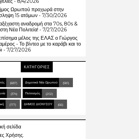
γελίες
- 8/4/2026
ήμος Ωρωπού προχωρά στην
σληψη 15 ατόμων
- 7/30/2026
αξέχαστη αναδρομή στα 70s, 80s &
στη Νέα Πολιτεία!
- 7/27/2026
επίσημα μέλος της ΕΛΑΣ ο Γιώργος
μέρος - Το βίντεο με το καράβι και το
δι
- 7/27/2026
ΚΑΤΗΓΟΡΙΕΣ
πός
Δημοτικά Νέα Ωρωπού
(687)
(581)
ωνία
Πολιτισμός
(374)
(202)
ική
ΔΗΜΟΣ ΔΙΟΝΥΣΟΥ
(177)
(66)
κή σελίδα
ες Χρήσης.