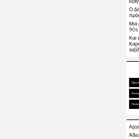
εξαγ
Ο Δ
πρό
Μια 
90s 
Και 
Καρα
ταξί
Ωρω
Κοιν
Πολιτ
Αρχι
Άδει