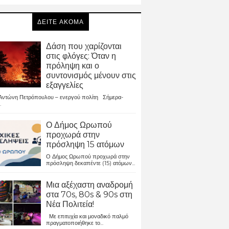
ΔΕΙΤΕ ΑΚΟΜΑ
Δάση που χαρίζονται
στις φλόγες: Όταν η
πρόληψη και ο
συντονισμός μένουν στις
εξαγγελίες
ντώνη Πετρόπουλου – ενεργού πολίτη Σήμερα-
.
Ο Δήμος Ωρωπού
προχωρά στην
πρόσληψη 15 ατόμων
Ο Δήμος Ωρωπού προχωρά στην
πρόσληψη δεκαπέντε (15) ατόμων...
Μια αξέχαστη αναδρομή
στα 70s, 80s & 90s στη
Νέα Πολιτεία!
Με επιτυχία και μοναδικό παλμό
πραγματοποιήθηκε το...