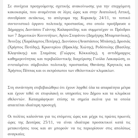
Σε συνέχεια προηγούμενης σχετικής ανακοίνωσης για την επερχόμενη
κακοκαιρία, που αναμένεται σε λίγες ώρες και στην Ανατολική Αττική,
συνεδρίασε εκτάκτως, το απόγευμα της Κυριακής 24/11, το τοπικό
συντονιστικό όργανο πολιτικής προστασίας, στο οποίο προήδρευσε ο
Δήμαρχος Διονύσου Γιάννης Καλαφατέλης και συμμετείχαν οι Πρόεδροι
των 7 Δημοτικών Κοινοτήτων, Αγίου Στεφάνου (Δημήτρης Μπαμπανίκας),
Άνοιξης (Χαράλαμπος Πιπέρης), Διονύσου (Αναστάσιος Μπάσης), Δροσιάς
(Χρήστος Ποτίδης), Κρυονερίου (Ηρακλής Χιώτης), Ροδόπολης (Βασίλης
Κλεφτάκης) και Σταμάτας (Γιώργος Κόκκαλης), η αντιδήμαρχος
καθημερινότητας και περιβαλλοντικής διαχείρισης Γιούλα Λακαφώση, οι
εντεταλμένοι σύμβουλοι πολιτικής προστασίας Θανάσης Κρητικός και
Χρήστος Πέππας και οι εκπρόσωποι των εθελοντικών κλιμακίων.
Στη συνάντηση επιβεβαιώθηκε ότι έχουν ληφθεί όλα τα απαραίτητα μέτρα
και έχουν τεθεί σε επιφυλακή οι υπηρεσίες του Δήμου και τα κλιμάκια
εθελοντών. Καταγράφηκαν επίσης τα σημεία εκείνα για τα οποία
απαιτείται ιδιαίτερη προσοχή.
Οι πολίτες καλούνται για τις επόμενες ώρες και μέχρι τις πρώτες πρωινές
ώρες της Δευτέρας 25/11, να είναι ιδιαίτερα προσεκτικοί κατά τις
μετακινήσεις τους και αν μπορούν να τις περιορίσουν στις απολύτως
αναγκαίες.