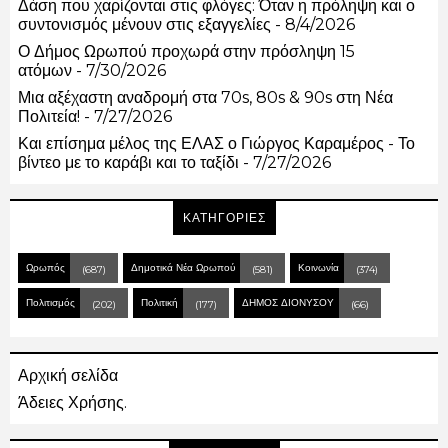
Δάση που χαρίζονται στις φλόγες: Όταν η πρόληψη και ο
συντονισμός μένουν στις εξαγγελίες
- 8/4/2026
Ο Δήμος Ωρωπού προχωρά στην πρόσληψη 15
ατόμων
- 7/30/2026
Μια αξέχαστη αναδρομή στα 70s, 80s & 90s στη Νέα
Πολιτεία!
- 7/27/2026
Και επίσημα μέλος της ΕΛΑΣ ο Γιώργος Καραμέρος - Το
βίντεο με το καράβι και το ταξίδι
- 7/27/2026
ΚΑΤΗΓΟΡΙΕΣ
Ωρωπός
Δημοτικά Νέα Ωρωπού
Κοινωνία
(687)
(581)
(374)
Πολιτισμός
Πολιτική
ΔΗΜΟΣ ΔΙΟΝΥΣΟΥ
(202)
(177)
(66)
Αρχική σελίδα
Άδειες Χρήσης.