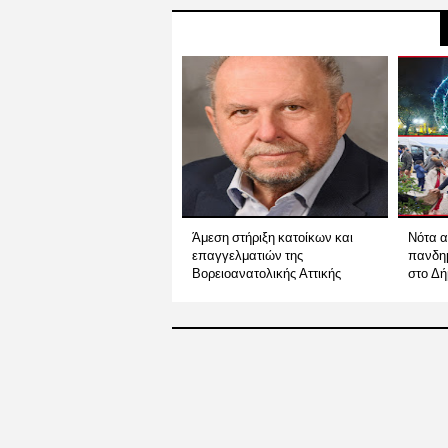
Άμεση στήριξη κατοίκων και
Νότα α
επαγγελματιών της
πανδημ
Βορειοανατολικής Αττικής
στο Δ