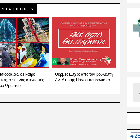
RELATED POSTS
ισιοδοξίας, σε καιρό
Θερμές Ευχές από τον βουλευτή
ίας, ο φετινός στολισμός
Αν. Αττικής Πάνο Σκουρολιάκο
ήμο Ωρωπού
4:2