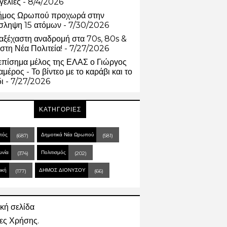
γελίες
- 8/4/2026
ήμος Ωρωπού προχωρά στην
σληψη 15 ατόμων
- 7/30/2026
αξέχαστη αναδρομή στα 70s, 80s &
στη Νέα Πολιτεία!
- 7/27/2026
επίσημα μέλος της ΕΛΑΣ ο Γιώργος
μέρος - Το βίντεο με το καράβι και το
δι
- 7/27/2026
ΚΑΤΗΓΟΡΙΕΣ
πός
Δημοτικά Νέα Ωρωπού
(687)
(581)
ωνία
Πολιτισμός
(374)
(202)
ική
ΔΗΜΟΣ ΔΙΟΝΥΣΟΥ
(177)
(66)
κή σελίδα
ες Χρήσης.