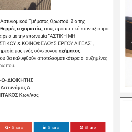
 Αστυνομικού Τμήματος Ωρωπού, δια της
 θερμές ευχαριστίες τους
προσωπικά στον
αξιότιμο
ταιρεία με την επωνυμία "ΑΣΤΙΚΗ
ΜΗ
ΣΤΙΚΟΥ & ΚΟΙΝΟΦΕΛΟΥΣ ΕΡΓΟΥ ΑΙΓΕΑΣ",
ηρεσία μας ενός σύγχρονου
οχήματος
οίου θα καλυφθούν αποτελεσματικότερα οι
αυξημένες
Ωρωπού.
-Ο- ΔΙΟΙΚΗΤΗΣ
Αστυνόμος Ά
ΙΤΑΚΟΣ Κων/νος
Share
Share
Share