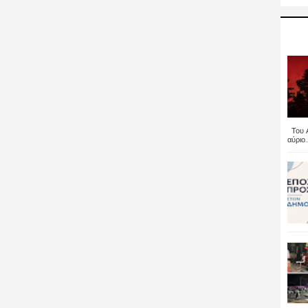
Του Α
αύριο..