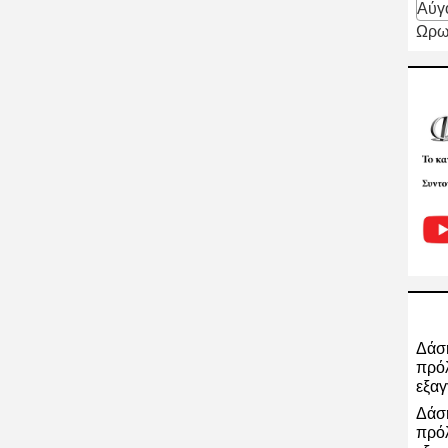
Αύγ
Ωρω
Δάση
πρόλ
εξαγ
Δάση
πρόλ