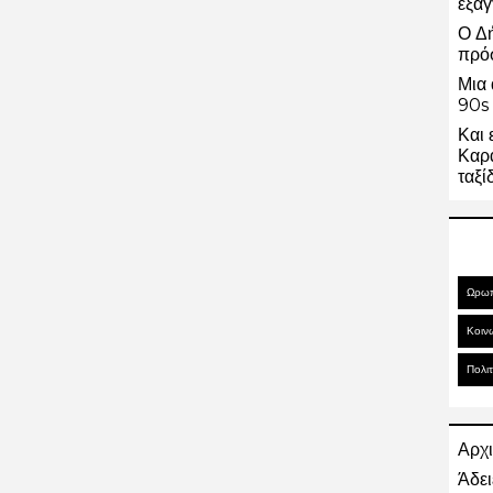
εξαγ
Ο Δ
πρό
Μια 
90s 
Και 
Καρα
ταξί
Ωρω
Κοιν
Πολιτ
Αρχι
Άδει