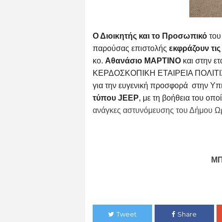
Ο Διοικητής και το Προσωπικό
του
παρούσας επιστολής
εκφράζουν τις
κο.
Αθανάσιο ΜΑΡΤΙΝΟ
και στην ε
ΚΕΡΔΟΣΚΟΠΙΚΗ ΕΤΑΙΡΕΙΑ ΠΟΛΙΤΙ
για
την ευγενική προσφορά στην Υπ
τύπου
JEEP
, με τη βοήθεια του οπ
ανάγκες αστυνόμευσης του Δήμου 
ΜΠ
Tweet
Share