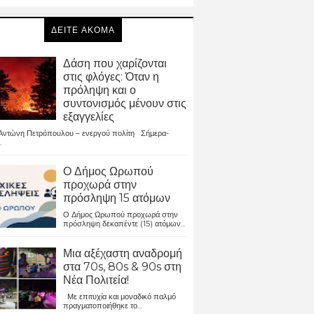
ΔΕΙΤΕ ΑΚΟΜΑ
Δάση που χαρίζονται
στις φλόγες: Όταν η
πρόληψη και ο
συντονισμός μένουν στις
εξαγγελίες
ντώνη Πετρόπουλου – ενεργού πολίτη Σήμερα-
.
Ο Δήμος Ωρωπού
προχωρά στην
πρόσληψη 15 ατόμων
Ο Δήμος Ωρωπού προχωρά στην
πρόσληψη δεκαπέντε (15) ατόμων...
Μια αξέχαστη αναδρομή
στα 70s, 80s & 90s στη
Νέα Πολιτεία!
Με επιτυχία και μοναδικό παλμό
πραγματοποιήθηκε το...