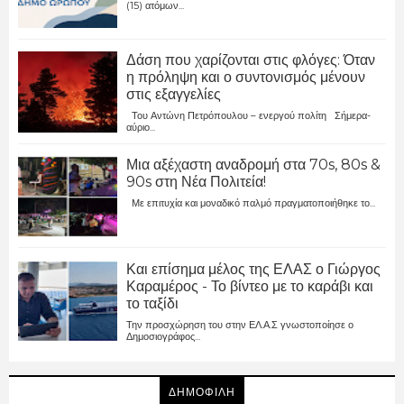
(15) ατόμων...
Δάση που χαρίζονται στις φλόγες: Όταν
η πρόληψη και ο συντονισμός μένουν
στις εξαγγελίες
Του Αντώνη Πετρόπουλου – ενεργού πολίτη Σήμερα-
αύριο...
Μια αξέχαστη αναδρομή στα 70s, 80s &
90s στη Νέα Πολιτεία!
Με επιτυχία και μοναδικό παλμό πραγματοποιήθηκε το...
Και επίσημα μέλος της ΕΛΑΣ ο Γιώργος
Καραμέρος - Το βίντεο με το καράβι και
το ταξίδι
Την προσχώρηση του στην ΕΛ.Α.Σ γνωστοποίησε ο
Δημοσιογράφος...
ΔΗΜΟΦΙΛΗ