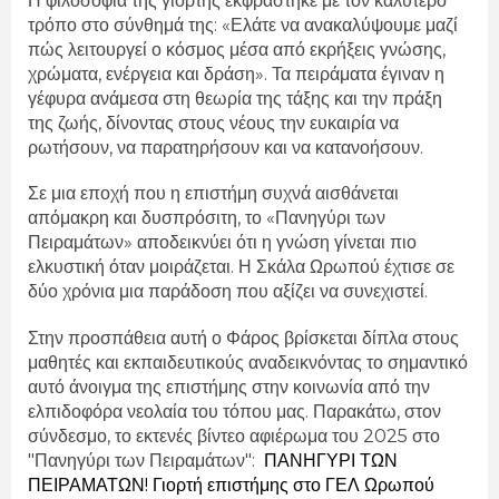
Η φιλοσοφία της γιορτής εκφράστηκε με τον καλύτερο
τρόπο στο σύνθημά της: «Ελάτε να ανακαλύψουμε μαζί
πώς λειτουργεί ο κόσμος μέσα από εκρήξεις γνώσης,
χρώματα, ενέργεια και δράση». Τα πειράματα έγιναν η
γέφυρα ανάμεσα στη θεωρία της τάξης και την πράξη
της ζωής, δίνοντας στους νέους την ευκαιρία να
ρωτήσουν, να παρατηρήσουν και να κατανοήσουν.
Σε μια εποχή που η επιστήμη συχνά αισθάνεται
απόμακρη και δυσπρόσιτη, το «Πανηγύρι των
Πειραμάτων» αποδεικνύει ότι η γνώση γίνεται πιο
ελκυστική όταν μοιράζεται. Η Σκάλα Ωρωπού έχτισε σε
δύο χρόνια μια παράδοση που αξίζει να συνεχιστεί.
Στην προσπάθεια αυτή ο Φάρος βρίσκεται δίπλα στους
μαθητές και εκπαιδευτικούς αναδεικνόντας το σημαντικό
αυτό άνοιγμα της επιστήμης στην κοινωνία από την
ελπιδοφόρα νεολαία του τόπου μας. Παρακάτω, στον
σύνδεσμο, το εκτενές βίντεο αφιέρωμα του 2025 στο
"Πανηγύρι των Πειραμάτων":
ΠΑΝΗΓΥΡΙ ΤΩΝ
ΠΕΙΡΑΜΑΤΩΝ! Γιορτή επιστήμης στο ΓΕΛ Ωρωπού