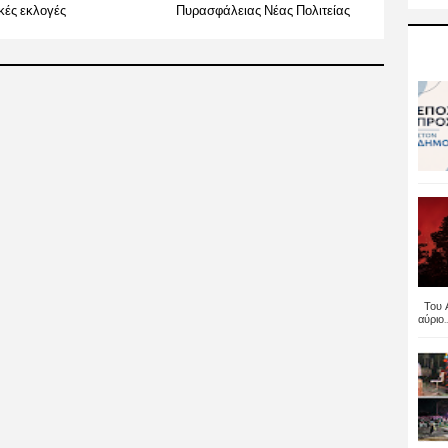
κές εκλογές
Πυρασφάλειας Νέας Πολιτείας
Του Α
αύριο..