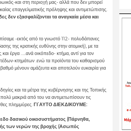
ηρωικός-και στη περιοχή μας- αλλά που δεν μπορεί
αγκαίας επαγγελματικής πρόληψης και αντιμετώπισης.
δες δεν εξασφαλίζονται τα αναγκαία μέσα και
ωπίσαμε -εκτός από το γνωστό 112- πολυδάπανες
βασης της κρατικής ευθύνης στην ατομική), με τα
 και έργα …..ανά οικόπεδο- κτήμα, αντί για τον
πέδων-κτημάτων .ενώ τα προϊόντα του καθαρισμού
βαθμό μένουν αμάζευτα και αποτελούν ευκαιρία για
οδηγίες και τα μέτρα της κυβέρνησης και της Τοπικής
ι πολύ μακριά από του να αντιμετωπίσουν τις
υθες πλημμύρες.
ΓΙ΄ΑΥΤΟ ΔΙΕΚΔΙΚΟΥΜΕ:
πεδο δασικού οικοσυστήματος (Πάρνηθα,
οής των νερών της βροχής (Ασωπός