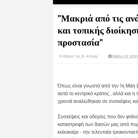
"Μακριά από τις αν
και τοπικής διοίκησ
προστασία"
Ο Φάρος της Β. Αττικής
Μαΐου 07, 202
Όπως είναι γνωστό από την 1η Μάη ξε
αυτά το κεντρικό κράτος , αλλά και η
χρονιά αναλώθηκαν σε συσκέψεις και
Συσκέψεις και οδηγίες που δεν φτάν
καταστροφή των δασών μας από πυρ
καλοκαίρι - την τελευταία τριακονταε