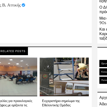
εξαγ
ς Β. Αττικής
Ο Δ
πρό
Μια 
90s 
Και 
Καρα
ταξί
RELATED POSTS
Ωρω
Κοιν
Πολιτ
Αρχι
ελίες για προεκλογικές
Ευχαριστήριο σημείωμα της
Άδει
ψεις με ορίζοντα τις
Εθελοντικής Ομάδας