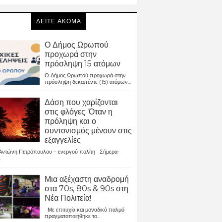
ΔΕΙΤΕ ΑΚΟΜΑ
Ο Δήμος Ωρωπού
προχωρά στην
πρόσληψη 15 ατόμων
Ο Δήμος Ωρωπού προχωρά στην
πρόσληψη δεκαπέντε (15) ατόμων...
Δάση που χαρίζονται
στις φλόγες: Όταν η
πρόληψη και ο
συντονισμός μένουν στις
εξαγγελίες
ντώνη Πετρόπουλου – ενεργού πολίτη Σήμερα-
.
Μια αξέχαστη αναδρομή
στα 70s, 80s & 90s στη
Νέα Πολιτεία!
Με επιτυχία και μοναδικό παλμό
πραγματοποιήθηκε το...