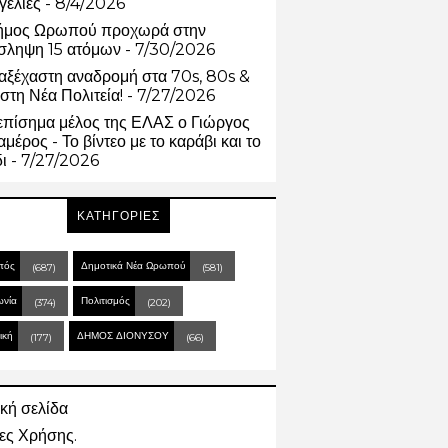
γελίες
- 8/4/2026
ήμος Ωρωπού προχωρά στην
σληψη 15 ατόμων
- 7/30/2026
αξέχαστη αναδρομή στα 70s, 80s &
στη Νέα Πολιτεία!
- 7/27/2026
επίσημα μέλος της ΕΛΑΣ ο Γιώργος
μέρος - Το βίντεο με το καράβι και το
δι
- 7/27/2026
ΚΑΤΗΓΟΡΙΕΣ
πός
Δημοτικά Νέα Ωρωπού
(687)
(581)
ωνία
Πολιτισμός
(374)
(202)
ική
ΔΗΜΟΣ ΔΙΟΝΥΣΟΥ
(177)
(66)
κή σελίδα
ες Χρήσης.