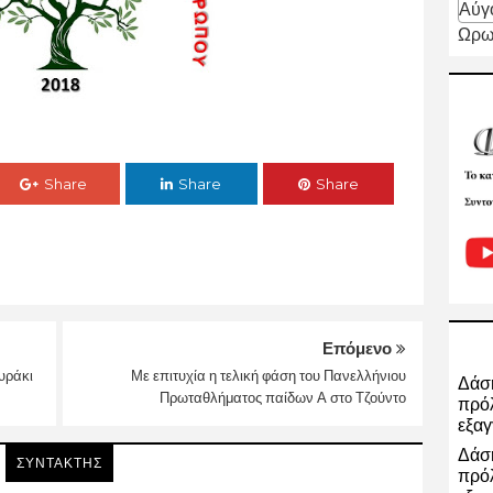
Αύγ
Ωρω
Share
Share
Share
Επόμενο
υράκι
Με επιτυχία η τελική φάση του Πανελλήνιου
Δάση
Πρωταθλήματος παίδων Α στο Τζούντο
πρόλ
εξαγ
Δάση
ΣΥΝΤΑΚΤΗΣ
πρόλ