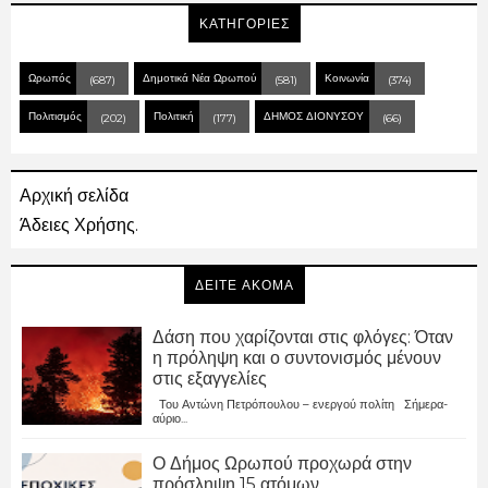
ΚΑΤΗΓΟΡΙΕΣ
Ωρωπός
Δημοτικά Νέα Ωρωπού
Κοινωνία
(687)
(581)
(374)
Πολιτισμός
Πολιτική
ΔΗΜΟΣ ΔΙΟΝΥΣΟΥ
(202)
(177)
(66)
Αρχική σελίδα
Άδειες Χρήσης.
ΔΕΙΤΕ ΑΚΟΜΑ
Δάση που χαρίζονται στις φλόγες: Όταν
η πρόληψη και ο συντονισμός μένουν
στις εξαγγελίες
Του Αντώνη Πετρόπουλου – ενεργού πολίτη Σήμερα-
αύριο...
Ο Δήμος Ωρωπού προχωρά στην
πρόσληψη 15 ατόμων