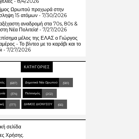
γελίες
- 8/4/2026
ήμος Ωρωπού προχωρά στην
σληψη 15 ατόμων
- 7/30/2026
αξέχαστη αναδρομή στα 70s, 80s &
στη Νέα Πολιτεία!
- 7/27/2026
επίσημα μέλος της ΕΛΑΣ ο Γιώργος
μέρος - Το βίντεο με το καράβι και το
δι
- 7/27/2026
ΚΑΤΗΓΟΡΙΕΣ
πός
Δημοτικά Νέα Ωρωπού
(687)
(581)
ωνία
Πολιτισμός
(374)
(202)
ική
ΔΗΜΟΣ ΔΙΟΝΥΣΟΥ
(177)
(66)
κή σελίδα
ες Χρήσης.