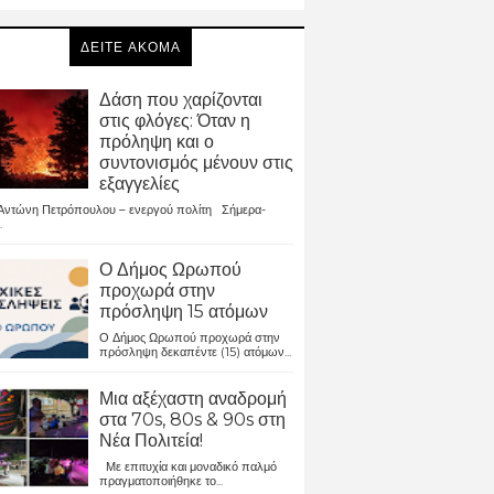
ΔΕΙΤΕ ΑΚΟΜΑ
Δάση που χαρίζονται
στις φλόγες: Όταν η
πρόληψη και ο
συντονισμός μένουν στις
εξαγγελίες
ντώνη Πετρόπουλου – ενεργού πολίτη Σήμερα-
.
Ο Δήμος Ωρωπού
προχωρά στην
πρόσληψη 15 ατόμων
Ο Δήμος Ωρωπού προχωρά στην
πρόσληψη δεκαπέντε (15) ατόμων...
Μια αξέχαστη αναδρομή
στα 70s, 80s & 90s στη
Νέα Πολιτεία!
Με επιτυχία και μοναδικό παλμό
πραγματοποιήθηκε το...