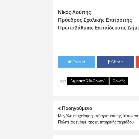
Νίκος Λούπης
Πρόεδρος Σχολικής Επιτροπής
Πρωτοβάθμιας Εκπαίδευσης Δή
Tweet
Share
Δημοτικά Νέα Ωρωπού
Ωρωπός
Tags:
Προηγούμενο
Μεγάλη επιχείρηση καθαρισμού της Ιπποκρα
Πολιτείας ενόψει της αντιπυρικής περιόδου