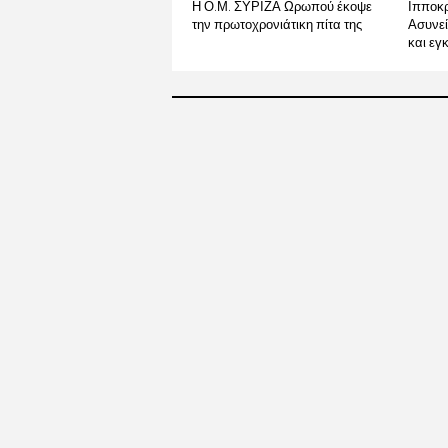
Η Ο.Μ. ΣΥΡΙΖΑ Ωρωπού έκοψε
Ιπποκρ
την πρωτοχρονιάτικη πίτα της
Ασυνεί
και εγ