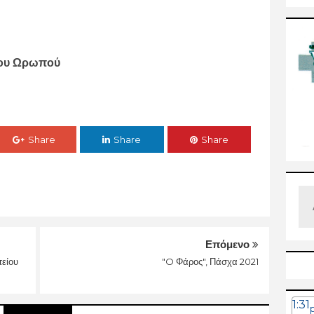
μου Ωρωπού
Share
Share
Share
Επόμενο
τείου
"O Φάρος", Πάσχα 2021
1:31