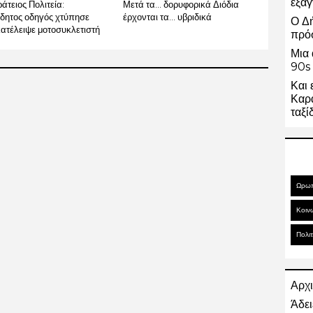
εξαγ
άτειος Πολιτεία:
Μετά τα… δορυφορικά Διόδια
δητος οδηγός χτύπησε
έρχονται τα… υβριδικά
Ο Δ
κατέλειψε μοτοσυκλετιστή
πρό
Μια 
90s 
Και 
Καρα
ταξί
Ωρω
Κοιν
Πολιτ
Αρχι
Άδει