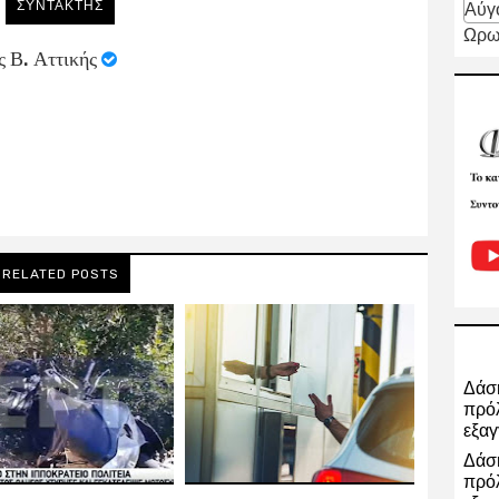
ΣΥΝΤΑΚΤΗΣ
Αύγ
Ωρω
ς Β. Αττικής
RELATED POSTS
Δάση
πρόλ
εξαγ
Δάση
πρόλ