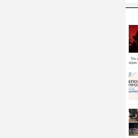
Του Α
αύριο..