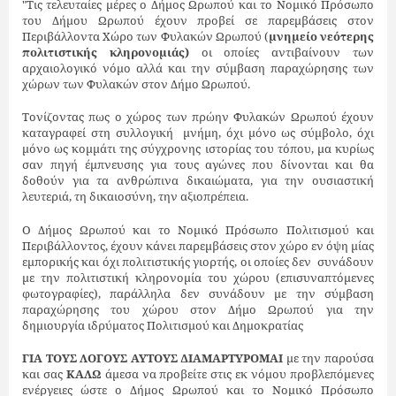
"Τις τελευταίες μέρες ο Δήμος Ωρωπού και το Νομικό Πρόσωπο
του Δήμου Ωρωπού έχουν προβεί σε παρεμβάσεις στον
Περιβάλλοντα Χώρο των Φυλακών Ωρωπού (
μνημείο νεότερης
πολιτιστικής κληρονομιάς)
οι οποίες αντιβαίνουν των
αρχαιολογικό νόμο αλλά και την σύμβαση παραχώρησης των
χώρων των Φυλακών στον Δήμο Ωρωπού.
Τονίζοντας πως ο χώρος των πρώην Φυλακών Ωρωπού έχουν
καταγραφεί στη συλλογική
μνήμη, όχι μόνο ως σύμβολο, όχι
μόνο ως κομμάτι της σύγχρονης ιστορίας του τόπου, μα κυρίως
σαν πηγή έμπνευσης για τους αγώνες που δίνονται και θα
δοθούν για τα ανθρώπινα δικαιώματα, για την ουσιαστική
λευτεριά, τη δικαιοσύνη, την αξιοπρέπεια.
Ο Δήμος Ωρωπού και το Νομικό Πρόσωπο Πολιτισμού και
Περιβάλλοντος, έχουν κάνει παρεμβάσεις στον χώρο εν όψη μίας
εμπορικής και όχι πολιτιστικής γιορτής, οι οποίες δεν
συνάδουν
με την πολιτιστική κληρονομία του χώρου (επισυναπτόμενες
φωτογραφίες), παράλληλα δεν συνάδουν με την σύμβαση
παραχώρησης του χώρου στον Δήμο Ωρωπού για την
δημιουργία ιδρύματος Πολιτισμού και Δημοκρατίας
ΓΙΑ ΤΟΥΣ ΛΟΓΟΥΣ ΑΥΤΟΥΣ ΔΙΑΜΑΡΤΥΡΟΜΑΙ
με την παρούσα
και σας
ΚΑΛΩ
άμεσα να προβείτε στις εκ νόμου προβλεπόμενες
ενέργειες ώστε ο Δήμος Ωρωπού και το Νομικό Πρόσωπο