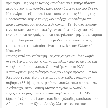
πρωτοβάθμιες δομές υγείας καλούνται να εξυπηρετήσουν
περίπου πενήντα χιλιάδες κατοίκους (διότι το κέντρο Υγείας
Καπανδριτίου εξυπηρετεί κατοίκους από τρεις δήμους της
Βορειοανατολικής Αττικής) δεν υπάρχει δυνατότητα να
πραγματοποιηθούν μαζικά τεστ covid – 19. Το αποτέλεσμα
είναι οι κάτοικοι να καταφεύγουν σε ιδιωτικά εξεταστικά
κέντρα και να αναγκάζονται να καταβάλουν υψηλό οικονομικό
τίμημα. Και μάλιστα σε μία περίοδο που οι οικονομικές
επιπτώσεις της πανδημίας είναι εμφανείς στην Ελληνική
Κοινωνία.
Επίσης κατά την επίσκεψή μας στις συγκεκριμένες δομές
υγείας έγινα αποδέκτης και καταγγελιών από το ιατρικό και
νοσηλευτικό προσωπικό. Οι εργαζόμενοι στο Κ.Υ.
Καπανδριτίου μας ανέφεραν πως το 24ωρο πρόγραμμα του
Κέντρου Υγείας εξυπηρετείται οριακά καθώς υπάρχουν
σοβαρές ελλείψεις σε ιατρικό και νοσηλευτικό προσωπικό.
Αντίστοιχα, στην Τοπική Μονάδα Υγείας Ωρωπού οι
εργαζόμενοι μας ανέφεραν πως παρ’ όλο που η ΤΟΜΥ
Ωρωπού εξυπηρετεί πάνω από δέκα χιλιάδες κατοίκους του
Δήμου, αντιμετωπίζει σοβαρές ελλείψεις σε ιατρικό