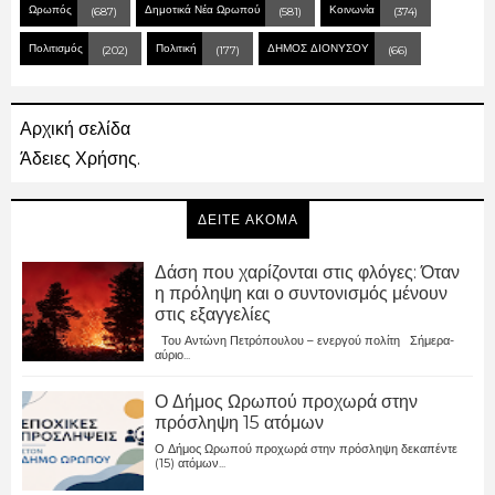
Ωρωπός
Δημοτικά Νέα Ωρωπού
Κοινωνία
(687)
(581)
(374)
Πολιτισμός
Πολιτική
ΔΗΜΟΣ ΔΙΟΝΥΣΟΥ
(202)
(177)
(66)
Αρχική σελίδα
Άδειες Χρήσης.
ΔΕΙΤΕ ΑΚΟΜΑ
Δάση που χαρίζονται στις φλόγες: Όταν
η πρόληψη και ο συντονισμός μένουν
στις εξαγγελίες
Του Αντώνη Πετρόπουλου – ενεργού πολίτη Σήμερα-
αύριο...
Ο Δήμος Ωρωπού προχωρά στην
πρόσληψη 15 ατόμων
Ο Δήμος Ωρωπού προχωρά στην πρόσληψη δεκαπέντε
(15) ατόμων...