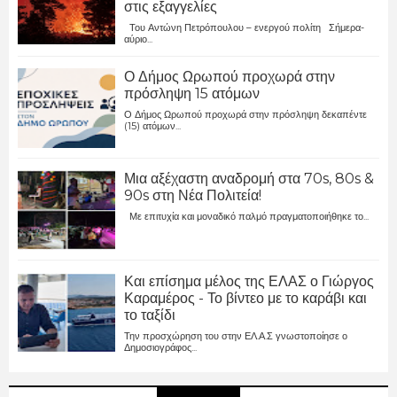
στις εξαγγελίες
Του Αντώνη Πετρόπουλου – ενεργού πολίτη Σήμερα-
αύριο...
Ο Δήμος Ωρωπού προχωρά στην
πρόσληψη 15 ατόμων
Ο Δήμος Ωρωπού προχωρά στην πρόσληψη δεκαπέντε
(15) ατόμων...
Μια αξέχαστη αναδρομή στα 70s, 80s &
90s στη Νέα Πολιτεία!
Με επιτυχία και μοναδικό παλμό πραγματοποιήθηκε το...
Και επίσημα μέλος της ΕΛΑΣ ο Γιώργος
Καραμέρος - Το βίντεο με το καράβι και
το ταξίδι
Την προσχώρηση του στην ΕΛ.Α.Σ γνωστοποίησε ο
Δημοσιογράφος...