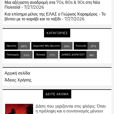
Μια αξέχαστη αναδρομή στα 70s, 80s & 90s στη Νέα
Πολιτεία!
- 7/27/2026
Και επίσημα μέλος της ΕΛΑΣ ο Γιώργος Καραμέρος - Το
βίντεο με το καράβι και το ταξίδι
- 7/27/2026
ΚΑΤΗΓΟΡΙΕΣ
Ωρωπός
Δημοτικά Νέα Ωρωπού
Κοινωνία
(687)
(581)
(374)
Πολιτισμός
Πολιτική
ΔΗΜΟΣ ΔΙΟΝΥΣΟΥ
(202)
(177)
(66)
Αρχική σελίδα
Άδειες Χρήσης.
ΔΕΙΤΕ ΑΚΟΜΑ
Δάση που χαρίζονται στις φλόγες: Όταν
η πρόληψη και ο συντονισμός μένουν