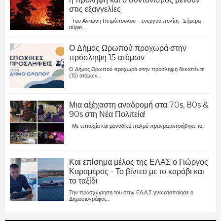
στις εξαγγελίες
Του Αντώνη Πετρόπουλου – ενεργού πολίτη Σήμερα-
αύριο...
Ο Δήμος Ωρωπού προχωρά στην
πρόσληψη 15 ατόμων
Ο Δήμος Ωρωπού προχωρά στην πρόσληψη δεκαπέντε
(15) ατόμων...
Μια αξέχαστη αναδρομή στα 70s, 80s &
90s στη Νέα Πολιτεία!
Με επιτυχία και μοναδικό παλμό πραγματοποιήθηκε το...
Και επίσημα μέλος της ΕΛΑΣ ο Γιώργος
Καραμέρος - Το βίντεο με το καράβι και
το ταξίδι
Την προσχώρηση του στην ΕΛ.Α.Σ γνωστοποίησε ο
Δημοσιογράφος...