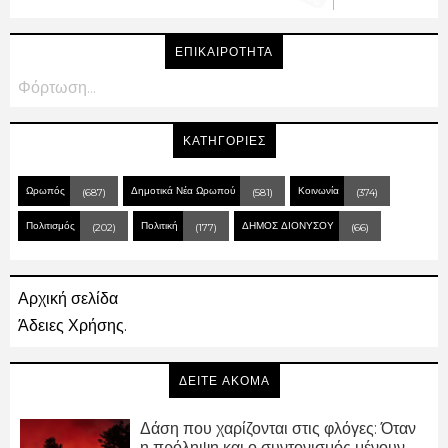
ΕΠΙΚΑΙΡΟΤΗΤΑ
Φόρτωση...
ΚΑΤΗΓΟΡΙΕΣ
Ωρωπός
Δημοτικά Νέα Ωρωπού
Κοινωνία
(687)
(581)
(374)
Πολιτισμός
Πολιτική
ΔΗΜΟΣ ΔΙΟΝΥΣΟΥ
(202)
(177)
(66)
Αρχική σελίδα
Άδειες Χρήσης.
ΔΕΙΤΕ ΑΚΟΜΑ
Δάση που χαρίζονται στις φλόγες: Όταν
η πρόληψη και ο συντονισμός μένουν