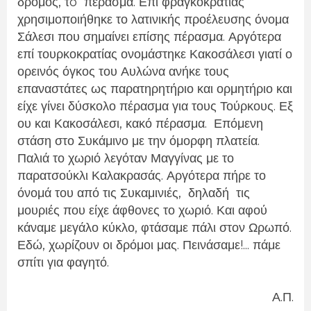
δρόμος,
τo
πέρασμα. Επί φραγκοκρατίας
χρησιμοποιήθηκε το λατινικής προέλευσης όνομα
Σάλεσι που σημαίνει επίσης πέρασμα. Αργότερα
επί τουρκοκρατίας ονομάστηκε Κακοσάλεσι γιατί ο
ορεινός όγκος του Αυλώνα ανήκε τους
επαναστάτες ως παρατηρητήριο και ορμητήριο και
είχε γίνει δύσκολο πέρασμα για τους Τούρκους. Εξ
ου και Κακοσάλεσι, κακό πέρασμα. Επόμενη
στάση στο Συκάμινο με την όμορφη πλατεία.
Παλιά το χωριό λεγόταν Μαγγίνας με το
παρατσούκλι Καλακρασάς. Αργότερα πήρε το
όνομά του από τις Συκαμινιές,
δηλαδή
τις
μουριές που είχε άφθονες το χωριό. Και αφού
κάναμε μεγάλο κύκλο, φτάσαμε πάλι στον Ωρωπό.
Εδώ, χωρίζουν οι δρόμοι μας. Πεινάσαμε!... πάμε
σπίτι για φαγητό.
Α.Π.