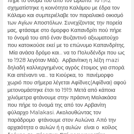
πήρε το όνομά του από τον Ωρωπό. Το 1912
σχηματίστηκε η κοινότητα Καλάμου με έδρα τον
Κάλαμο και συμπεριέλαβε τον παραλιακό οικισμό
των Αγίων Αποστόλων. Συνεχίζοντας την πορεία
μας,
φτάσαμε στο όμορφο Καπανδρίτι πού πήρε
το όνομά του από έναν Βυζαντινό αξιωματούχο
που κατοικούσε εκεί με το επώνυμο Καπανδρίτης.
Μία ανάσα δρόμο και… να το Πολυδένδρι που ως
το 1928 λεγόταν Μάζι.
Αρβανίτικη η λέξη
mazi
δηλαδή καλλιεργημένος αγρός έτοιμος για σπορά.
Και απέναντι να… τα Κιούρκα, το
πανέμορφο
χωριό που σήμερα λέγεται Αφίδνες(Αφίδναι) αφού
μετονομάστηκε έτσι το 1919. Μετά από κάποια
χιλιόμετρα φτάνουμε στην πράσινη Μαλακάσα
που πήρε το όνομά της από τον Αρβανίτη
φύλαρχο
Malakasi
. Ακολουθώντας τον
παράδρομο
φτάνουμε στον Αυλώνα.
A
πό την
αρχαιότητα ο αυλών ή η αυλών
είναι ο
κοίλος