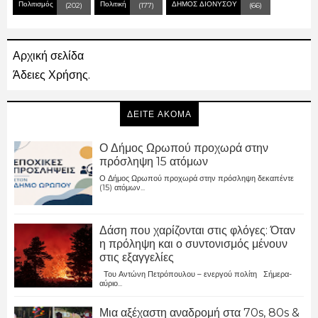
Πολιτισμός
Πολιτική
ΔΗΜΟΣ ΔΙΟΝΥΣΟΥ
(202)
(177)
(66)
Αρχική σελίδα
Άδειες Χρήσης.
ΔΕΙΤΕ ΑΚΟΜΑ
Ο Δήμος Ωρωπού προχωρά στην
πρόσληψη 15 ατόμων
Ο Δήμος Ωρωπού προχωρά στην πρόσληψη δεκαπέντε
(15) ατόμων...
Δάση που χαρίζονται στις φλόγες: Όταν
η πρόληψη και ο συντονισμός μένουν
στις εξαγγελίες
Του Αντώνη Πετρόπουλου – ενεργού πολίτη Σήμερα-
αύριο...
Μια αξέχαστη αναδρομή στα 70s, 80s &