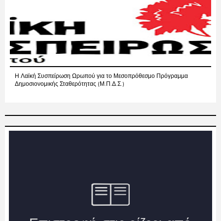
Η Λαϊκή Συσπείρωση Ωρωπού για το Μεσοπρόθεσμο Πρόγραμμα
Δημοσιονομικής Σταθερότητας (Μ.Π.Δ.Σ.)