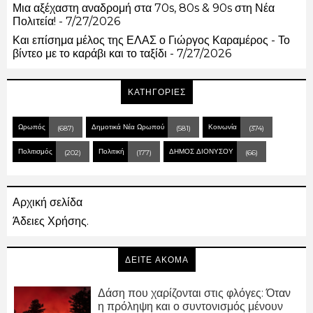
Μια αξέχαστη αναδρομή στα 70s, 80s & 90s στη Νέα
Πολιτεία!
- 7/27/2026
Και επίσημα μέλος της ΕΛΑΣ ο Γιώργος Καραμέρος - Το
βίντεο με το καράβι και το ταξίδι
- 7/27/2026
ΚΑΤΗΓΟΡΙΕΣ
Ωρωπός
Δημοτικά Νέα Ωρωπού
Κοινωνία
(687)
(581)
(374)
Πολιτισμός
Πολιτική
ΔΗΜΟΣ ΔΙΟΝΥΣΟΥ
(202)
(177)
(66)
Αρχική σελίδα
Άδειες Χρήσης.
ΔΕΙΤΕ ΑΚΟΜΑ
Δάση που χαρίζονται στις φλόγες: Όταν
η πρόληψη και ο συντονισμός μένουν