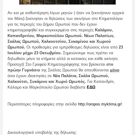
Αν και με καθυστέρηση λίγων μηνών ( ήταν να ξεκινήσουν αρχικά
τον Μάιο) ξεκίνησαν οι δηλώσεις των ακινήτων στο Κτηματολόγιο
για τις περιοχές του Δήμου Ωρωπού που δεν έχουν
κτηματογραφηθεί και συγκεκριμένα στις περιοχές
Καλάμου,
Καπανδριτίου, Μαρκοπούλου Ωρωπού. Νέων Παλατίων,
Σκάλας Ωρωπού, Χαλκουτσίου, Συκαμίνου και Χωριού
Ωρωπού.
Οι προθεσμίες για εμπρόθεσμες δηλώσεις είναι από
23
Ιουλίου μέχρι 23 Οκτωβρίου.
Σημειώνουμε πως πρέπει να
δηλωθούν μόνο τα κτήματα αλλά οι κατοικίες και κάθε ακίνητο.
Προσοχή! Στο Γραφείο Κτηματογράφησης που βρίσκεται
στο
πρώην Γυμνάσιο
της Σκάλας Ωρωπού θα απευθύνονται
μόνο
όσοι έχουν ιδιοκτησίες σε
Νέα Παλάτια, Σκάλα Ωρωπού,
Χαλκούτσι, Συκάμινο και Χωριό Ωρωπός.
Για Καπανδρίτι,
Κάλαμο και Μαρκόπουλο Ωρωπού διαβάστε
ΕΔΩ
Περισσότερες πληροφορίες στην σελίδα
http://oropos.myktima.gr/
Δικαιολογητικά υποβολής της δήλωσης: