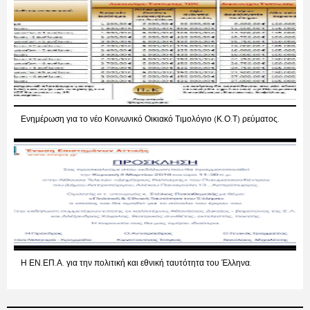
Ενημέρωση για το νέο Κοινωνικό Οικιακό Τιμολόγιο (Κ.Ο.Τ) ρεύματος.
Η ΕΝ.ΕΠ.Α. για την πολιτική και εθνική ταυτότητα του Έλληνα.