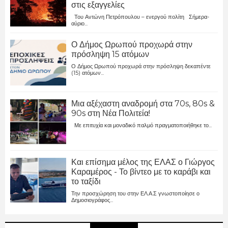
στις εξαγγελίες
Του Αντώνη Πετρόπουλου – ενεργού πολίτη Σήμερα-
αύριο...
Ο Δήμος Ωρωπού προχωρά στην
πρόσληψη 15 ατόμων
Ο Δήμος Ωρωπού προχωρά στην πρόσληψη δεκαπέντε
(15) ατόμων...
Μια αξέχαστη αναδρομή στα 70s, 80s &
90s στη Νέα Πολιτεία!
Με επιτυχία και μοναδικό παλμό πραγματοποιήθηκε το...
Και επίσημα μέλος της ΕΛΑΣ ο Γιώργος
Καραμέρος - Το βίντεο με το καράβι και
το ταξίδι
Την προσχώρηση του στην ΕΛ.Α.Σ γνωστοποίησε ο
Δημοσιογράφος...