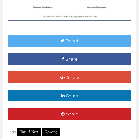
Tweet
Share
Share
Share
Share
Τοπικά Νέα
Ωρωπός
Tags: