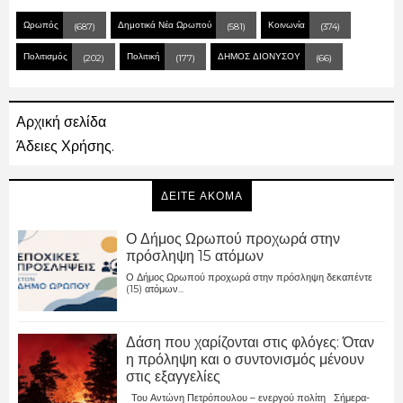
Ωρωπός
Δημοτικά Νέα Ωρωπού
Κοινωνία
(687)
(581)
(374)
Πολιτισμός
Πολιτική
ΔΗΜΟΣ ΔΙΟΝΥΣΟΥ
(202)
(177)
(66)
Αρχική σελίδα
Άδειες Χρήσης.
ΔΕΙΤΕ ΑΚΟΜΑ
Ο Δήμος Ωρωπού προχωρά στην
πρόσληψη 15 ατόμων
Ο Δήμος Ωρωπού προχωρά στην πρόσληψη δεκαπέντε
(15) ατόμων...
Δάση που χαρίζονται στις φλόγες: Όταν
η πρόληψη και ο συντονισμός μένουν
στις εξαγγελίες
Του Αντώνη Πετρόπουλου – ενεργού πολίτη Σήμερα-